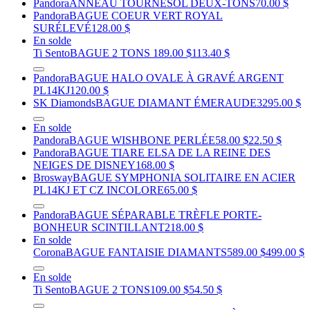
Pandora
ANNEAU TOURNESOL DEUX-TONS
70.00 $
Pandora
BAGUE COEUR VERT ROYAL
SURÉLEVÉ
128.00 $
En solde
Ti Sento
BAGUE 2 TONS
189.00 $
113.40 $
Pandora
BAGUE HALO OVALE À GRAVÉ ARGENT
PL14KJ
120.00 $
SK Diamonds
BAGUE DIAMANT ÉMERAUDE
3295.00 $
En solde
Pandora
BAGUE WISHBONE PERLÉE
58.00 $
22.50 $
Pandora
BAGUE TIARE ELSA DE LA REINE DES
NEIGES DE DISNEY
168.00 $
Brosway
BAGUE SYMPHONIA SOLITAIRE EN ACIER
PL14KJ ET CZ INCOLORE
65.00 $
Pandora
BAGUE SÉPARABLE TRÈFLE PORTE-
BONHEUR SCINTILLANT
218.00 $
En solde
Corona
BAGUE FANTAISIE DIAMANTS
589.00 $
499.00 $
En solde
Ti Sento
BAGUE 2 TONS
109.00 $
54.50 $