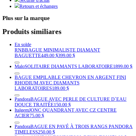
Sécurité d'achat
Retours et échanges
Plus sur la marque
Produits similiares
En solde
RNB
BAGUE MINIMALISTE DIAMANT
BAGUETTE
449.00 $
399.00 $
Malo
SOLITAIRE DIAMANTS LABORATOIRE
1899.00 $
BAGUE EMPILABLE CHEVRON EN ARGENT FINI
RHODIUM AVEC DIAMANTS
LABORATOIRES
189.00 $
Pandora
BAGUE AVEC PERLE DE CULTURE D`EAU
DOUCE TRAITÉE
150.00 $
Italgem
JONC QUANDRANT AVEC CZ CENTRE
ACIER
75.00 $
Pandora
BAGUE EN PAVÉ À TROIS RANGS PANDORA
TIMELESS
250.00 $