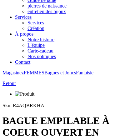
Guide de taille
pierres de naissance
entretien des bijoux
Services
Services
Création
À propos
Notre histoire
L'équipe
Carte-cadeau
Nos politiques
Contact
Magasinez
FEMMES
Bagues et Joncs
Fantaisie
Retour
Sku: R4AQBRKHA
BAGUE EMPILABLE À
COEUR OUVERT EN