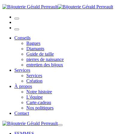
Conseils
Bagues
Diamants
Guide de taille
pierres de naissance
entretien des bijoux
Services
Services
Création
À propos
Notre histoire
L'équipe
Carte-cadeau
Nos politiques
Contact
FEMMES