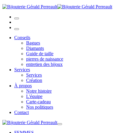
Conseils
Bagues
Diamants
Guide de taille
pierres de naissance
entretien des bijoux
Services
Services
Création
À propos
Notre histoire
L'équipe
Carte-cadeau
Nos politiques
Contact
FEMMES