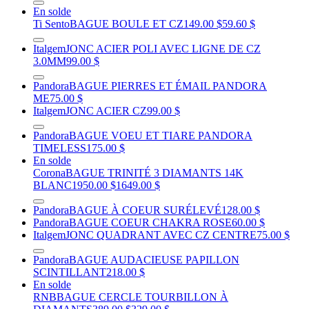
En solde
Ti Sento
BAGUE BOULE ET CZ
149.00 $
59.60 $
Italgem
JONC ACIER POLI AVEC LIGNE DE CZ
3.0MM
99.00 $
Pandora
BAGUE PIERRES ET ÉMAIL PANDORA
ME
75.00 $
Italgem
JONC ACIER CZ
99.00 $
Pandora
BAGUE VOEU ET TIARE PANDORA
TIMELESS
175.00 $
En solde
Corona
BAGUE TRINITÉ 3 DIAMANTS 14K
BLANC
1950.00 $
1649.00 $
Pandora
BAGUE À COEUR SURÉLEVÉ
128.00 $
Pandora
BAGUE COEUR CHAKRA ROSE
60.00 $
Italgem
JONC QUADRANT AVEC CZ CENTRE
75.00 $
Pandora
BAGUE AUDACIEUSE PAPILLON
SCINTILLANT
218.00 $
En solde
RNB
BAGUE CERCLE TOURBILLON À