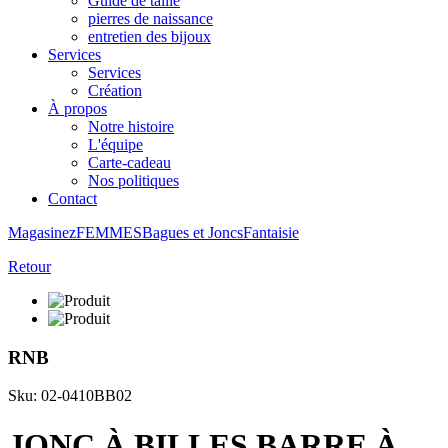
Guide de taille
pierres de naissance
entretien des bijoux
Services
Services
Création
À propos
Notre histoire
L'équipe
Carte-cadeau
Nos politiques
Contact
Magasinez
FEMMES
Bagues et Joncs
Fantaisie
Retour
RNB
Sku: 02-0410BB02
JONC À BILLES BARRE À