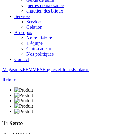
Guide de taille
pierres de naissance
entretien des bijoux
Services
Services
Création
À propos
Notre histoire
L'équipe
Carte-cadeau
Nos politiques
Contact
Magasinez
FEMMES
Bagues et Joncs
Fantaisie
Retour
Ti Sento