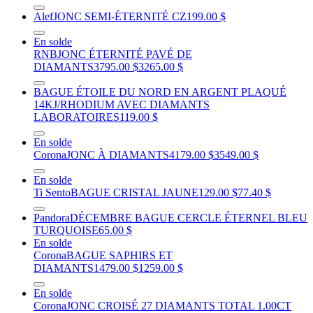
Alef
JONC SEMI-ÉTERNITÉ CZ
199.00 $
En solde
RNB
JONC ÉTERNITÉ PAVÉ DE
DIAMANTS
3795.00 $
3265.00 $
BAGUE ÉTOILE DU NORD EN ARGENT PLAQUÉ
14KJ/RHODIUM AVEC DIAMANTS
LABORATOIRES
119.00 $
En solde
Corona
JONC À DIAMANTS
4179.00 $
3549.00 $
En solde
Ti Sento
BAGUE CRISTAL JAUNE
129.00 $
77.40 $
Pandora
DÉCEMBRE BAGUE CERCLE ÉTERNEL BLEU
TURQUOISE
65.00 $
En solde
Corona
BAGUE SAPHIRS ET
DIAMANTS
1479.00 $
1259.00 $
En solde
Corona
JONC CROISÉ 27 DIAMANTS TOTAL 1.00CT