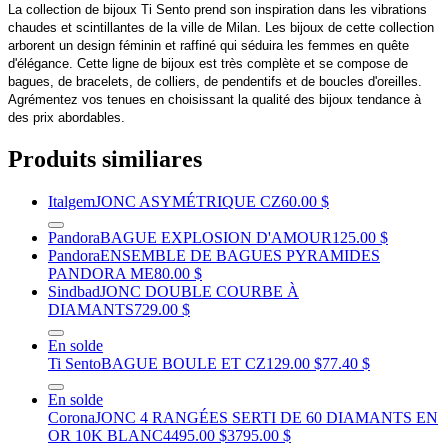
La collection de bijoux Ti Sento prend son inspiration dans les vibrations
chaudes et scintillantes de la ville de Milan. Les bijoux de cette collection
arborent un design féminin et raffiné qui séduira les femmes en quête
d'élégance. Cette ligne de bijoux est très complète et se compose de
bagues, de bracelets, de colliers, de pendentifs et de boucles d'oreilles.
Agrémentez vos tenues en choisissant la qualité des bijoux tendance à
des prix abordables.
Produits similiares
Italgem
JONC ASYMÉTRIQUE CZ
60.00 $
Pandora
BAGUE EXPLOSION D'AMOUR
125.00 $
Pandora
ENSEMBLE DE BAGUES PYRAMIDES
PANDORA ME
80.00 $
Sindbad
JONC DOUBLE COURBE À
DIAMANTS
729.00 $
En solde
Ti Sento
BAGUE BOULE ET CZ
129.00 $
77.40 $
En solde
Corona
JONC 4 RANGÉES SERTI DE 60 DIAMANTS EN
OR 10K BLANC
4495.00 $
3795.00 $