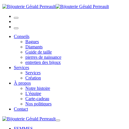
Conseils
Bagues
Diamants
Guide de taille
pierres de naissance
entretien des bijoux
Services
Services
Création
À propos
Notre histoire
L'équipe
Carte-cadeau
Nos politiques
Contact
FEMMES