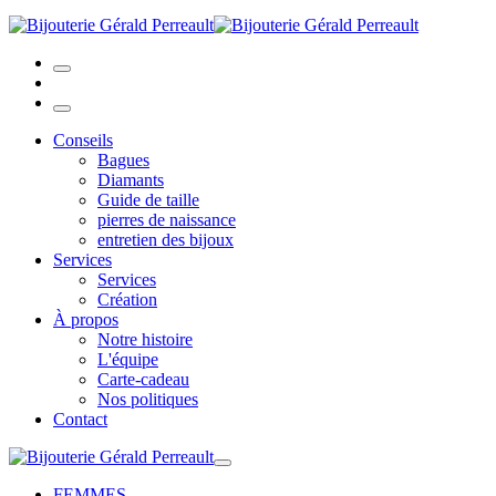
Conseils
Bagues
Diamants
Guide de taille
pierres de naissance
entretien des bijoux
Services
Services
Création
À propos
Notre histoire
L'équipe
Carte-cadeau
Nos politiques
Contact
FEMMES