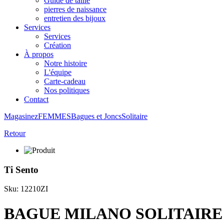
Guide de taille
pierres de naissance
entretien des bijoux
Services
Services
Création
À propos
Notre histoire
L'équipe
Carte-cadeau
Nos politiques
Contact
Magasinez
FEMMES
Bagues et Joncs
Solitaire
Retour
Ti Sento
Sku: 12210ZI
BAGUE MILANO SOLITAIRE