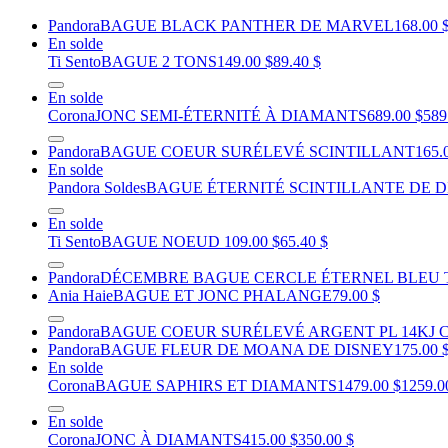
Pandora
BAGUE BLACK PANTHER DE MARVEL
168.00 
En solde
Ti Sento
BAGUE 2 TONS
149.00 $
89.40 $
En solde
Corona
JONC SEMI-ÉTERNITÉ À DIAMANTS
689.00 $
589
Pandora
BAGUE COEUR SURÉLEVÉ SCINTILLANT
165.
En solde
Pandora Soldes
BAGUE ÉTERNITÉ SCINTILLANTE DE D
En solde
Ti Sento
BAGUE NOEUD
109.00 $
65.40 $
Pandora
DÉCEMBRE BAGUE CERCLE ÉTERNEL BLEU 
Ania Haie
BAGUE ET JONC PHALANGE
79.00 $
Pandora
BAGUE COEUR SURÉLEVÉ ARGENT PL 14KJ 
Pandora
BAGUE FLEUR DE MOANA DE DISNEY
175.00 
En solde
Corona
BAGUE SAPHIRS ET DIAMANTS
1479.00 $
1259.0
En solde
Corona
JONC À DIAMANTS
415.00 $
350.00 $