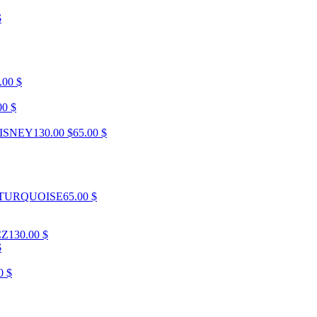
$
.00 $
00 $
ISNEY
130.00 $
65.00 $
TURQUOISE
65.00 $
CZ
130.00 $
$
0 $