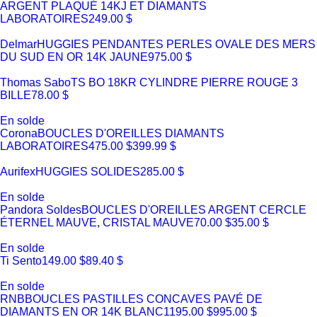
ARGENT PLAQUÉ 14KJ ET DIAMANTS
LABORATOIRES
249.00 $
Delmar
HUGGIES PENDANTES PERLES OVALE DES MERS
DU SUD EN OR 14K JAUNE
975.00 $
Thomas Sabo
TS BO 18KR CYLINDRE PIERRE ROUGE 3
BILLE
78.00 $
En solde
Corona
BOUCLES D'OREILLES DIAMANTS
LABORATOIRES
475.00 $
399.99 $
Aurifex
HUGGIES SOLIDES
285.00 $
En solde
Pandora Soldes
BOUCLES D'OREILLES ARGENT CERCLE
ÉTERNEL MAUVE, CRISTAL MAUVE
70.00 $
35.00 $
En solde
Ti Sento
149.00 $
89.40 $
En solde
RNB
BOUCLES PASTILLES CONCAVES PAVÉ DE
DIAMANTS EN OR 14K BLANC
1195.00 $
995.00 $