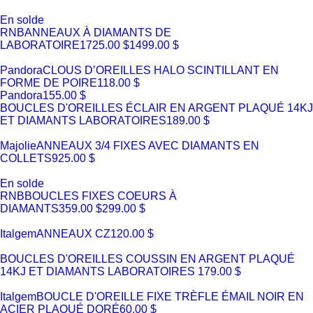
En solde
RNB
ANNEAUX À DIAMANTS DE
LABORATOIRE
1725.00 $
1499.00 $
Pandora
CLOUS D’OREILLES HALO SCINTILLANT EN
FORME DE POIRE
118.00 $
Pandora
155.00 $
BOUCLES D'OREILLES ÉCLAIR EN ARGENT PLAQUÉ 14KJ
ET DIAMANTS LABORATOIRES
189.00 $
Majolie
ANNEAUX 3/4 FIXES AVEC DIAMANTS EN
COLLETS
925.00 $
En solde
RNB
BOUCLES FIXES COEURS À
DIAMANTS
359.00 $
299.00 $
Italgem
ANNEAUX CZ
120.00 $
BOUCLES D'OREILLES COUSSIN EN ARGENT PLAQUÉ
14KJ ET DIAMANTS LABORATOIRES
179.00 $
Italgem
BOUCLE D'OREILLE FIXE TRÈFLE ÉMAIL NOIR EN
ACIER PLAQUÉ DORÉ
60.00 $