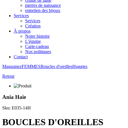
Guide de taille
pierres de naissance
entretien des bijoux
Services
Services
Création
À propos
Notre histoire
L'équipe
Carte-cadeau
Nos politiques
Contact
Magasinez
FEMMES
Boucles d'oreilles
Huggies
Retour
Ania Haie
Sku: E035-14H
BOUCLES D'OREILLES