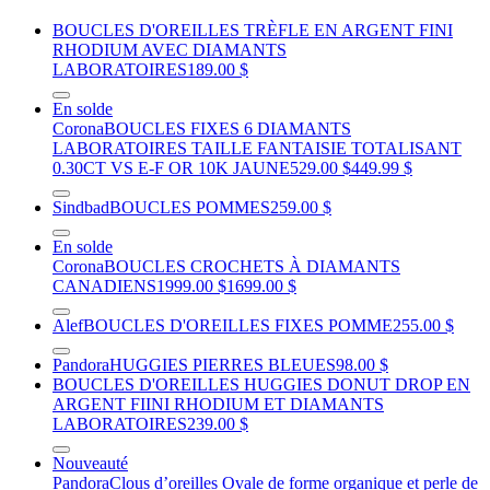
BOUCLES D'OREILLES TRÈFLE EN ARGENT FINI
RHODIUM AVEC DIAMANTS
LABORATOIRES
189.00 $
En solde
Corona
BOUCLES FIXES 6 DIAMANTS
LABORATOIRES TAILLE FANTAISIE TOTALISANT
0.30CT VS E-F OR 10K JAUNE
529.00 $
449.99 $
Sindbad
BOUCLES POMMES
259.00 $
En solde
Corona
BOUCLES CROCHETS À DIAMANTS
CANADIENS
1999.00 $
1699.00 $
Alef
BOUCLES D'OREILLES FIXES POMME
255.00 $
Pandora
HUGGIES PIERRES BLEUES
98.00 $
BOUCLES D'OREILLES HUGGIES DONUT DROP EN
ARGENT FIINI RHODIUM ET DIAMANTS
LABORATOIRES
239.00 $
Nouveauté
Pandora
Clous d’oreilles Ovale de forme organique et perle de