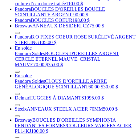
culture d’eau douce traitée
110.00 $
Pandora
BOUCLES D'OREILLES BOUCLE
SCINTILLANTE ARGENT
90.00 $
Pandora
BOUCLES COEUR
198.00 $
Brosway
ANNEAUX DESIDERI CZ
75.00 $
Pandora
B.O FIXES COEUR ROSE SURÉLEVÉ ARGENT
STERLING
105.00 $
En solde
Pandora Soldes
BOUCLES D'OREILLES ARGENT
CERCLE ÉTERNEL MAUVE, CRISTAL
MAUVE
70.00 $
35.00 $
En solde
Pandora Soldes
CLOUS D’OREILLE ARBRE
GÉNÉALOGIQUE SCINTILLANT
60.00 $
30.00 $
Delmar
HUGGIES À DIAMANTS
1995.00 $
Steelx
ANNEAUX STEELX ACIER 70MM
50.00 $
Brosway
BOUCLES D'OREILLES SYMPHONIA
PENDANTES FORMES/COULEURS VARIÉES ACIER
PL14KJ
100.00 $