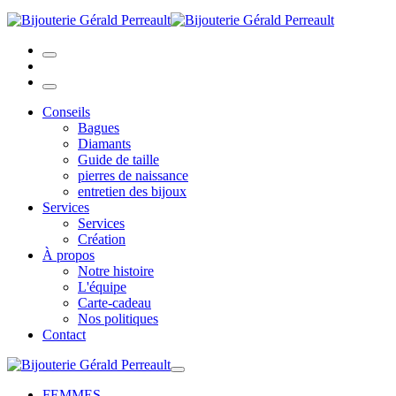
Conseils
Bagues
Diamants
Guide de taille
pierres de naissance
entretien des bijoux
Services
Services
Création
À propos
Notre histoire
L'équipe
Carte-cadeau
Nos politiques
Contact
FEMMES