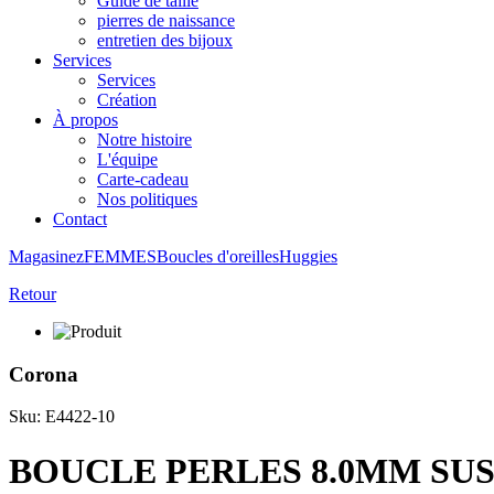
Guide de taille
pierres de naissance
entretien des bijoux
Services
Services
Création
À propos
Notre histoire
L'équipe
Carte-cadeau
Nos politiques
Contact
Magasinez
FEMMES
Boucles d'oreilles
Huggies
Retour
Corona
Sku: E4422-10
BOUCLE PERLES 8.0MM SUS