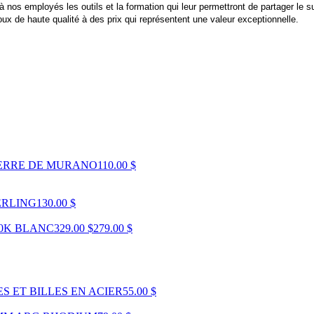
os employés les outils et la formation qui leur permettront de partager le s
x de haute qualité à des prix qui représentent une valeur exceptionnelle.
VERRE DE MURANO
110.00 $
ERLING
130.00 $
10K BLANC
329.00 $
279.00 $
S ET BILLES EN ACIER
55.00 $