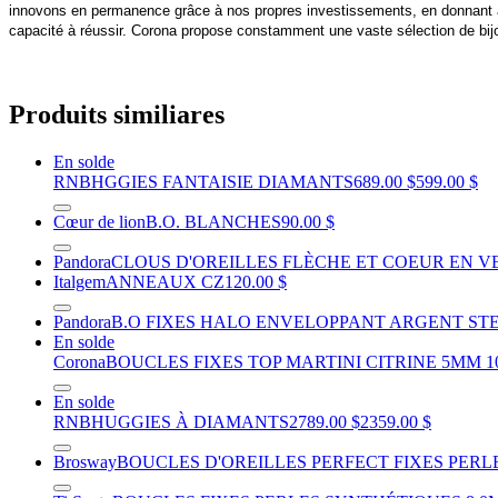
innovons en permanence grâce à nos propres investissements, en donnant à n
capacité à réussir. Corona propose constamment une vaste sélection de bijou
Produits similiares
En solde
RNB
HGGIES FANTAISIE DIAMANTS
689.00 $
599.00 $
Cœur de lion
B.O. BLANCHES
90.00 $
Pandora
CLOUS D'OREILLES FLÈCHE ET COEUR EN 
Italgem
ANNEAUX CZ
120.00 $
Pandora
B.O FIXES HALO ENVELOPPANT ARGENT ST
En solde
Corona
BOUCLES FIXES TOP MARTINI CITRINE 5MM 
En solde
RNB
HUGGIES À DIAMANTS
2789.00 $
2359.00 $
Brosway
BOUCLES D'OREILLES PERFECT FIXES PERLE