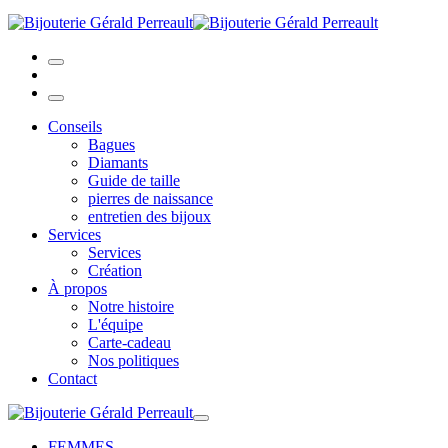
Conseils
Bagues
Diamants
Guide de taille
pierres de naissance
entretien des bijoux
Services
Services
Création
À propos
Notre histoire
L'équipe
Carte-cadeau
Nos politiques
Contact
FEMMES