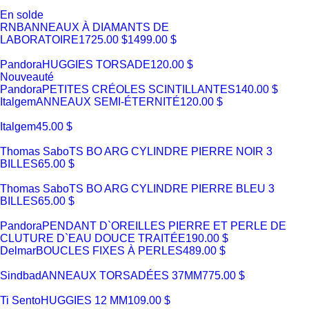
En solde
RNB
ANNEAUX À DIAMANTS DE
LABORATOIRE
1725.00 $
1499.00 $
Pandora
HUGGIES TORSADE
120.00 $
Nouveauté
Pandora
PETITES CRÉOLES SCINTILLANTES
140.00 $
Italgem
ANNEAUX SEMI-ÉTERNITÉ
120.00 $
Italgem
45.00 $
Thomas Sabo
TS BO ARG CYLINDRE PIERRE NOIR 3
BILLES
65.00 $
Thomas Sabo
TS BO ARG CYLINDRE PIERRE BLEU 3
BILLES
65.00 $
Pandora
PENDANT D`OREILLES PIERRE ET PERLE DE
CLUTURE D`EAU DOUCE TRAITÉE
190.00 $
Delmar
BOUCLES FIXES À PERLES
489.00 $
Sindbad
ANNEAUX TORSADÉES 37MM
775.00 $
Ti Sento
HUGGIES 12 MM
109.00 $