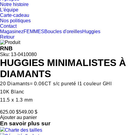
Notre histoire
L'équipe
Carte-cadeau
Nos politiques
Contact
Magasinez
FEMMES
Boucles d'oreilles
Huggies
Retour
RNB
Sku: 13-0410080
HUGGIES MINIMALISTES À
DIAMANTS
20 Diamants= 0.06CT s/c pureté I1 couleur GHI
10K Blanc
11.5 x 1.3 mm
625.00 $
549.00 $
Ajouter au panier
En savoir plus sur
Charte des tailles