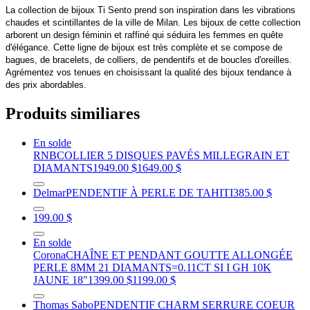
La collection de bijoux Ti Sento prend son inspiration dans les vibrations
chaudes et scintillantes de la ville de Milan. Les bijoux de cette collection
arborent un design féminin et raffiné qui séduira les femmes en quête
d'élégance. Cette ligne de bijoux est très complète et se compose de
bagues, de bracelets, de colliers, de pendentifs et de boucles d'oreilles.
Agrémentez vos tenues en choisissant la qualité des bijoux tendance à
des prix abordables.
Produits similiares
En solde
RNB
COLLIER 5 DISQUES PAVÉS MILLEGRAIN ET
DIAMANTS
1949.00 $
1649.00 $
Delmar
PENDENTIF À PERLE DE TAHITI
385.00 $
199.00 $
En solde
Corona
CHAÎNE ET PENDANT GOUTTE ALLONGÉE
PERLE 8MM 21 DIAMANTS=0.11CT SI I GH 10K
JAUNE 18"
1399.00 $
1199.00 $
Thomas Sabo
PENDENTIF CHARM SERRURE COEUR