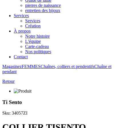
Guide de taille
pierres de naissance
entretien des bijoux
Services
Services
Création
À propos
Notre histoire
L'équipe
Carte-cadeau
Nos politiques
Contact
Magasinez
FEMMES
Chaînes, colliers et pendentifs
Chaîne et
pendant
Retour
Ti Sento
Sku: 34057ZI
COLLIER TISENTO