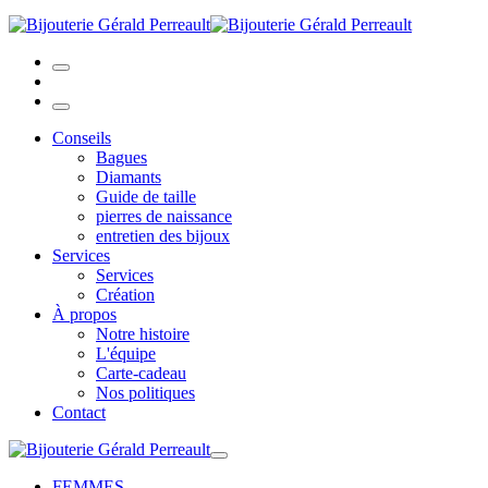
Conseils
Bagues
Diamants
Guide de taille
pierres de naissance
entretien des bijoux
Services
Services
Création
À propos
Notre histoire
L'équipe
Carte-cadeau
Nos politiques
Contact
FEMMES