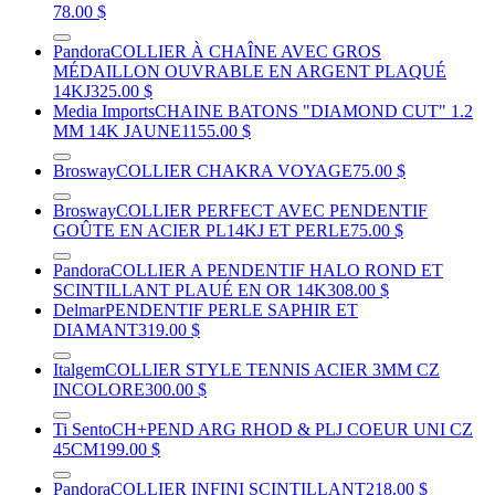
78.00 $
Pandora
COLLIER À CHAÎNE AVEC GROS
MÉDAILLON OUVRABLE EN ARGENT PLAQUÉ
14KJ
325.00 $
Media Imports
CHAINE BATONS "DIAMOND CUT" 1.2
MM 14K JAUNE
1155.00 $
Brosway
COLLIER CHAKRA VOYAGE
75.00 $
Brosway
COLLIER PERFECT AVEC PENDENTIF
GOÛTE EN ACIER PL14KJ ET PERLE
75.00 $
Pandora
COLLIER A PENDENTIF HALO ROND ET
SCINTILLANT PLAUÉ EN OR 14K
308.00 $
Delmar
PENDENTIF PERLE SAPHIR ET
DIAMANT
319.00 $
Italgem
COLLIER STYLE TENNIS ACIER 3MM CZ
INCOLORE
300.00 $
Ti Sento
CH+PEND ARG RHOD & PLJ COEUR UNI CZ
45CM
199.00 $
Pandora
COLLIER INFINI SCINTILLANT
218.00 $