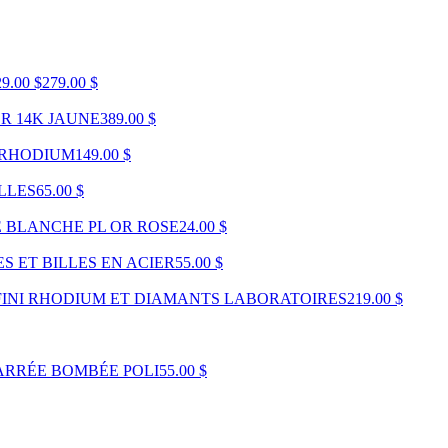
9.00 $
279.00 $
OR 14K JAUNE
389.00 $
 RHODIUM
149.00 $
ILLES
65.00 $
E BLANCHE PL OR ROSE
24.00 $
S ET BILLES EN ACIER
55.00 $
FINI RHODIUM ET DIAMANTS LABORATOIRES
219.00 $
CARRÉE BOMBÉE POLI
55.00 $