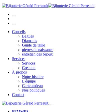
Conseils
Bagues
Diamants
Guide de taille
pierres de naissance
entretien des bijoux
Services
Services
Création
À propos
Notre histoire
L'équipe
Carte-cadeau
Nos politiques
Contact
FEMMES