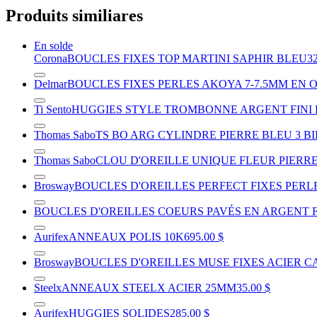
Produits similiares
En solde
Corona
BOUCLES FIXES TOP MARTINI SAPHIR BLEU
32
Delmar
BOUCLES FIXES PERLES AKOYA 7-7.5MM EN 
Ti Sento
HUGGIES STYLE TROMBONNE ARGENT FINI
Thomas Sabo
TS BO ARG CYLINDRE PIERRE BLEU 3 B
Thomas Sabo
CLOU D'OREILLE UNIQUE FLEUR PIERR
Brosway
BOUCLES D'OREILLES PERFECT FIXES PERLE
BOUCLES D'OREILLES COEURS PAVÉS EN ARGENT 
Aurifex
ANNEAUX POLIS 10K
695.00 $
Brosway
BOUCLES D'OREILLES MUSE FIXES ACIER 
Steelx
ANNEAUX STEELX ACIER 25MM
35.00 $
Aurifex
HUGGIES SOLIDES
285.00 $