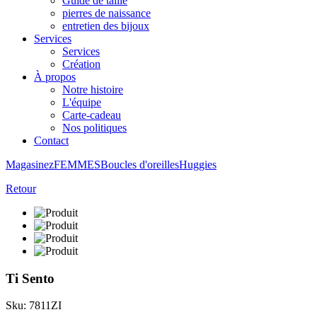
Guide de taille
pierres de naissance
entretien des bijoux
Services
Services
Création
À propos
Notre histoire
L'équipe
Carte-cadeau
Nos politiques
Contact
Magasinez
FEMMES
Boucles d'oreilles
Huggies
Retour
Ti Sento
Sku: 7811ZI