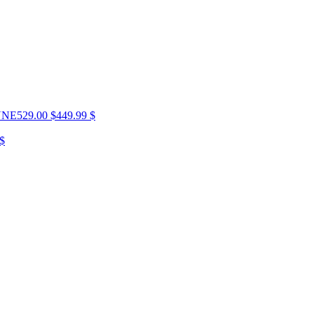
UNE
529.00 $
449.99 $
 $