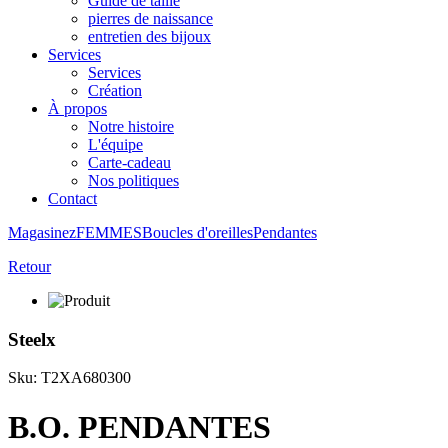
Guide de taille
pierres de naissance
entretien des bijoux
Services
Services
Création
À propos
Notre histoire
L'équipe
Carte-cadeau
Nos politiques
Contact
Magasinez
FEMMES
Boucles d'oreilles
Pendantes
Retour
Steelx
Sku: T2XA680300
B.O. PENDANTES