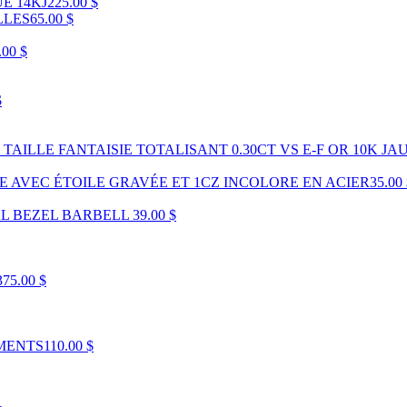
É 14KJ
225.00 $
LLES
65.00 $
.00 $
$
AILLE FANTAISIE TOTALISANT 0.30CT VS E-F OR 10K JA
E AVEC ÉTOILE GRAVÉE ET 1CZ INCOLORE EN ACIER
35.00
AL BEZEL BARBELL
39.00 $
375.00 $
MENTS
110.00 $