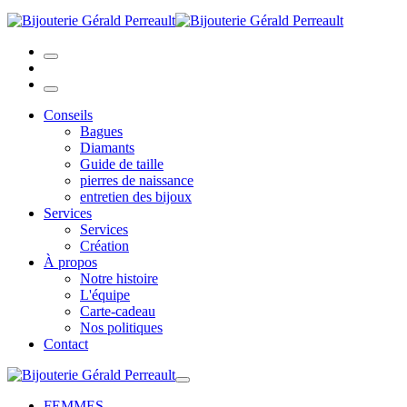
Conseils
Bagues
Diamants
Guide de taille
pierres de naissance
entretien des bijoux
Services
Services
Création
À propos
Notre histoire
L'équipe
Carte-cadeau
Nos politiques
Contact
FEMMES