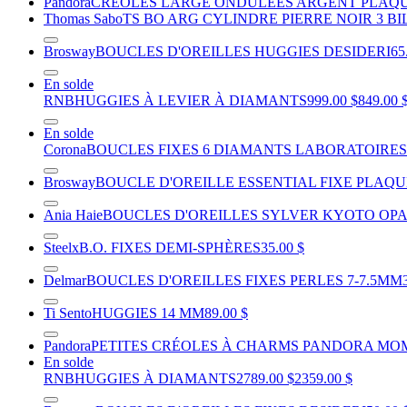
Pandora
CRÉOLES LARGE ONDULÉES ARGENT PLAQU
Thomas Sabo
TS BO ARG CYLINDRE PIERRE NOIR 3 BI
Brosway
BOUCLES D'OREILLES HUGGIES DESIDERI
65
En solde
RNB
HUGGIES À LEVIER À DIAMANTS
999.00 $
849.00 
En solde
Corona
BOUCLES FIXES 6 DIAMANTS LABORATOIRES T
Brosway
BOUCLE D'OREILLE ESSENTIAL FIXE PLAQU
Ania Haie
BOUCLES D'OREILLES SYLVER KYOTO OP
Steelx
B.O. FIXES DEMI-SPHÈRES
35.00 $
Delmar
BOUCLES D'OREILLES FIXES PERLES 7-7.5MM
Ti Sento
HUGGIES 14 MM
89.00 $
Pandora
PETITES CRÉOLES À CHARMS PANDORA MO
En solde
RNB
HUGGIES À DIAMANTS
2789.00 $
2359.00 $