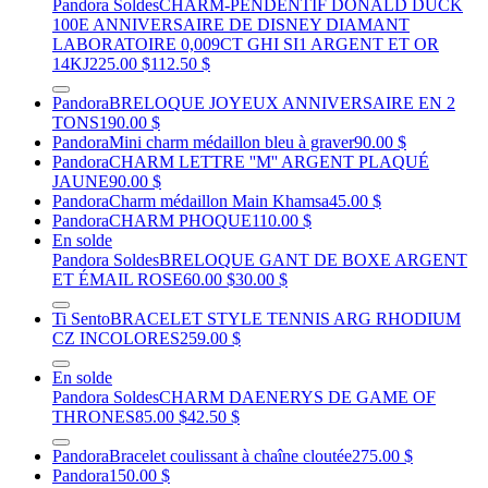
Pandora Soldes
CHARM-PENDENTIF DONALD DUCK
100E ANNIVERSAIRE DE DISNEY DIAMANT
LABORATOIRE 0,009CT GHI SI1 ARGENT ET OR
14KJ
225.00 $
112.50 $
Pandora
BRELOQUE JOYEUX ANNIVERSAIRE EN 2
TONS
190.00 $
Pandora
Mini charm médaillon bleu à graver
90.00 $
Pandora
CHARM LETTRE ''M'' ARGENT PLAQUÉ
JAUNE
90.00 $
Pandora
Charm médaillon Main Khamsa
45.00 $
Pandora
CHARM PHOQUE
110.00 $
En solde
Pandora Soldes
BRELOQUE GANT DE BOXE ARGENT
ET ÉMAIL ROSE
60.00 $
30.00 $
Ti Sento
BRACELET STYLE TENNIS ARG RHODIUM
CZ INCOLORES
259.00 $
En solde
Pandora Soldes
CHARM DAENERYS DE GAME OF
THRONES
85.00 $
42.50 $
Pandora
Bracelet coulissant à chaîne cloutée
275.00 $
Pandora
150.00 $