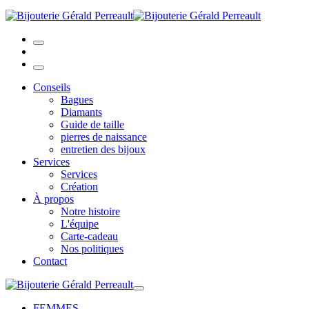
Conseils
Bagues
Diamants
Guide de taille
pierres de naissance
entretien des bijoux
Services
Services
Création
À propos
Notre histoire
L'équipe
Carte-cadeau
Nos politiques
Contact
FEMMES