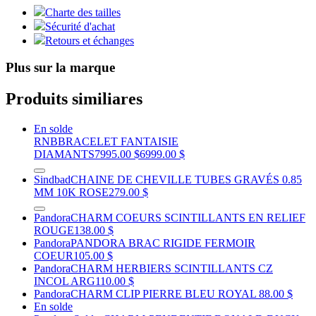
Charte des tailles
Sécurité d'achat
Retours et échanges
Plus sur la marque
Produits similiares
En solde
RNB
BRACELET FANTAISIE
DIAMANTS
7995.00 $
6999.00 $
Sindbad
CHAINE DE CHEVILLE TUBES GRAVÉS 0.85
MM 10K ROSE
279.00 $
Pandora
CHARM COEURS SCINTILLANTS EN RELIEF
ROUGE
138.00 $
Pandora
PANDORA BRAC RIGIDE FERMOIR
COEUR
105.00 $
Pandora
CHARM HERBIERS SCINTILLANTS CZ
INCOL ARG
110.00 $
Pandora
CHARM CLIP PIERRE BLEU ROYAL
88.00 $
En solde