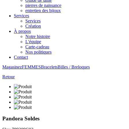
Guide de taille
pierres de naissance
entretien des bijoux
Services
Services
Création
À propos
Notre histoire
L'équipe
Carte-cadeau
Nos politiques
Contact
Magasinez
FEMMES
Bracelets
Billes / Breloques
Retour
Pandora Soldes