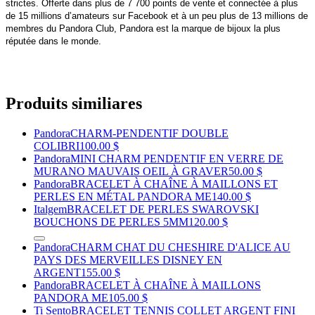
strictes. Offerte dans plus de 7 700 points de vente et connectée à plus
de 15 millions d’amateurs sur Facebook et à un peu plus de 13 millions de
membres du Pandora Club, Pandora est la marque de bijoux la plus
réputée dans le monde.
Produits similiares
Pandora
CHARM-PENDENTIF DOUBLE
COLIBRI
100.00 $
Pandora
MINI CHARM PENDENTIF EN VERRE DE
MURANO MAUVAIS OEIL À GRAVER
50.00 $
Pandora
BRACELET À CHAÎNE À MAILLONS ET
PERLES EN MÉTAL PANDORA ME
140.00 $
Italgem
BRACELET DE PERLES SWAROVSKI
BOUCHONS DE PERLES 5MM
120.00 $
Pandora
CHARM CHAT DU CHESHIRE D'ALICE AU
PAYS DES MERVEILLES DISNEY EN
ARGENT
155.00 $
Pandora
BRACELET À CHAÎNE À MAILLONS
PANDORA ME
105.00 $
Ti Sento
BRACELET TENNIS COLLET ARGENT FINI