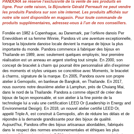
PANDORA se réserve l'exclusivité de la vente de ses produits en
ligne. Pour cette raison, la Bijouterie Gérald Perreault ne peut vendre
les produits Pandora sur son site internet. Les produits affichés sur
notre site sont disponible en magasin. Pour toute commande de
produits supplémentaires, adressez-vous à l'un de nos conseillers.
Fondée en 1982 à Copenhague, au Danemark, par l’orfèvre danois Per
Enevoldsen et sa femme Winnie, Pandora vit une aventure exceptionnelle,
lorsque la bijouterie danoise locale devient la marque de bijoux la plus
importante du monde. Pandora commence à fabriquer des bijoux en
Thaïlande en 1989, avec seulement quelques employés; leur première
réalisation est un anneau en argent sterling tout simple. En 2000, son
concept de bracelet à charm qui pourrait être personnalisé afin d’exprimer
des moments et styles uniques se concrétise avec Moments, le bracelet
à charms, signature de la marque. En 2005, Pandora ouvre son propre
atelier à Gemopolis, en banlieue de Bangkok, en Thaïlande. En 2017,
nous ouvrons notre deuxième atelier à Lamphun, près de Chuiang Mai,
dans le nord de la Thaïlande. Pandora a comme objectif de créer des
bijoux de façon responsable, et son atelier à la fine pointe de la
technologie lui a valu une certification LEED Or (Leadership in Energy and
Environmental Design). En 2018, un nouvel atelier certifié LEED Or,
appelé Triple A, est construit à Gemopolis, afin de réduire les délais et de
répondre à la demande grandissante pour des bijoux de qualité.
Aujourd’hui, Pandora offre des bijoux artisanaux abordables, fabriqués
dans le respect des normes environnementales et éthiques les plus