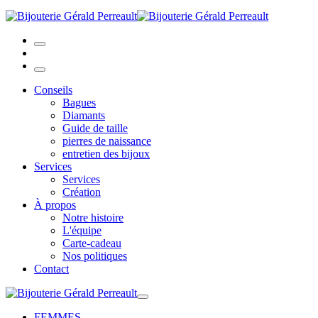
Conseils
Bagues
Diamants
Guide de taille
pierres de naissance
entretien des bijoux
Services
Services
Création
À propos
Notre histoire
L'équipe
Carte-cadeau
Nos politiques
Contact
FEMMES