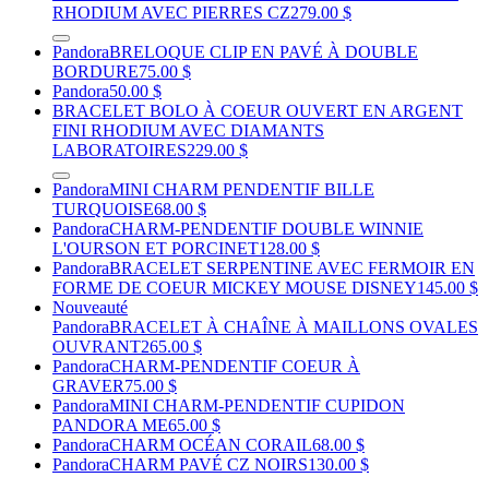
RHODIUM AVEC PIERRES CZ
279.00 $
Pandora
BRELOQUE CLIP EN PAVÉ À DOUBLE
BORDURE
75.00 $
Pandora
50.00 $
BRACELET BOLO À COEUR OUVERT EN ARGENT
FINI RHODIUM AVEC DIAMANTS
LABORATOIRES
229.00 $
Pandora
MINI CHARM PENDENTIF BILLE
TURQUOISE
68.00 $
Pandora
CHARM-PENDENTIF DOUBLE WINNIE
L'OURSON ET PORCINET
128.00 $
Pandora
BRACELET SERPENTINE AVEC FERMOIR EN
FORME DE COEUR MICKEY MOUSE DISNEY
145.00 $
Nouveauté
Pandora
BRACELET À CHAÎNE À MAILLONS OVALES
OUVRANT
265.00 $
Pandora
CHARM-PENDENTIF COEUR À
GRAVER
75.00 $
Pandora
MINI CHARM-PENDENTIF CUPIDON
PANDORA ME
65.00 $
Pandora
CHARM OCÉAN CORAIL
68.00 $
Pandora
CHARM PAVÉ CZ NOIRS
130.00 $