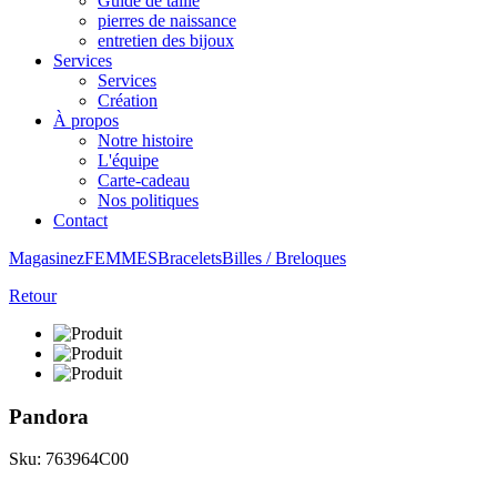
Guide de taille
pierres de naissance
entretien des bijoux
Services
Services
Création
À propos
Notre histoire
L'équipe
Carte-cadeau
Nos politiques
Contact
Magasinez
FEMMES
Bracelets
Billes / Breloques
Retour
Pandora
Sku: 763964C00