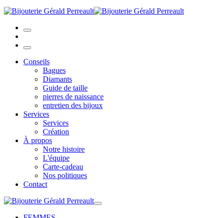
Conseils
Bagues
Diamants
Guide de taille
pierres de naissance
entretien des bijoux
Services
Services
Création
À propos
Notre histoire
L'équipe
Carte-cadeau
Nos politiques
Contact
FEMMES