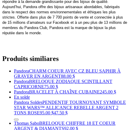
répondre à la demande grandissante pour des bijoux de qualité.
Aujourd’hui, Pandora offre des bijoux artisanaux abordables, fabriqués
dans le respect des normes environnementales et éthiques les plus
strictes. Offerte dans plus de 7 700 points de vente et connectée à plus
de 15 millions d’amateurs sur Facebook et à un peu plus de 13 millions de
membres du Pandora Club, Pandora est la marque de bijoux la plus
réputée dans le monde.
Produits similiares
Pandora
CHARM COEUR AVEC CZ BLEU SAPHIR À
GRAVER EN ARGENT
88.00 $
Pandora
BRELOQUE ZODIAQUE SCINTILLANT
CAPRICORNE
75.00 $
Pandora
BRACELET À CHAÎNE CUBAINE
245.00 $
En solde
Pandora Soldes
PENDENTIF TOURNOYANT SYMBOLE
STAR WARS™ ALLICANCE REBELLE ARGENT 2
TONS ROSE
95.00 $
47.50 $
Thomas Sabo
BRELOQUE CHIFFRE 18 ET COEUR
ARGENT & DIAMANTS
92.00 $