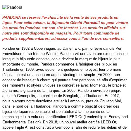
PANDORA se réserve l'exclusivité de la vente de ses produits en
ligne. Pour cette raison, la Bijouterie Gérald Perreault ne peut vendre
les produits Pandora sur son site internet. Les produits affichés sur
notre site sont disponible en magasin. Pour toute commande de
produits supplémentaires, adressez-vous à l'un de nos conseillers.
Fondée en 1982 à Copenhague, au Danemark, par l’orfèvre danois Per
Enevoldsen et sa femme Winnie, Pandora vit une aventure exceptionnelle,
lorsque la bijouterie danoise locale devient la marque de bijoux la plus
importante du monde. Pandora commence à fabriquer des bijoux en
Thaïlande en 1989, avec seulement quelques employés; leur première
réalisation est un anneau en argent sterling tout simple. En 2000, son
concept de bracelet à charm qui pourrait être personnalisé afin d’exprimer
des moments et styles uniques se concrétise avec Moments, le bracelet
à charms, signature de la marque. En 2005, Pandora ouvre son propre
atelier à Gemopolis, en banlieue de Bangkok, en Thaïlande. En 2017,
nous ouvrons notre deuxième atelier à Lamphun, près de Chuiang Mai,
dans le nord de la Thaïlande. Pandora a comme objectif de créer des
bijoux de façon responsable, et son atelier à la fine pointe de la
technologie lui a valu une certification LEED Or (Leadership in Energy and
Environmental Design). En 2018, un nouvel atelier certifié LEED Or,
appelé Triple A, est construit à Gemopolis, afin de réduire les délais et de