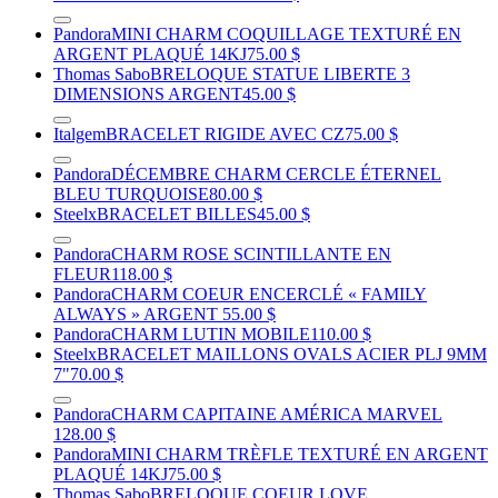
Pandora
MINI CHARM COQUILLAGE TEXTURÉ EN
ARGENT PLAQUÉ 14KJ
75.00 $
Thomas Sabo
BRELOQUE STATUE LIBERTE 3
DIMENSIONS ARGENT
45.00 $
Italgem
BRACELET RIGIDE AVEC CZ
75.00 $
Pandora
DÉCEMBRE CHARM CERCLE ÉTERNEL
BLEU TURQUOISE
80.00 $
Steelx
BRACELET BILLES
45.00 $
Pandora
CHARM ROSE SCINTILLANTE EN
FLEUR
118.00 $
Pandora
CHARM COEUR ENCERCLÉ « FAMILY
ALWAYS » ARGENT
55.00 $
Pandora
CHARM LUTIN MOBILE
110.00 $
Steelx
BRACELET MAILLONS OVALS ACIER PLJ 9MM
7"
70.00 $
Pandora
CHARM CAPITAINE AMÉRICA MARVEL
128.00 $
Pandora
MINI CHARM TRÈFLE TEXTURÉ EN ARGENT
PLAQUÉ 14KJ
75.00 $
Thomas Sabo
BRELOQUE COEUR LOVE