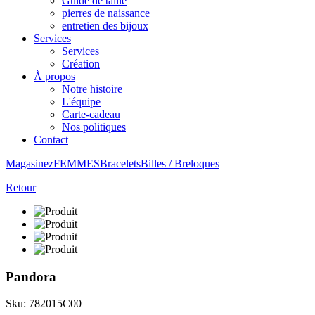
Guide de taille
pierres de naissance
entretien des bijoux
Services
Services
Création
À propos
Notre histoire
L'équipe
Carte-cadeau
Nos politiques
Contact
Magasinez
FEMMES
Bracelets
Billes / Breloques
Retour
Pandora
Sku: 782015C00