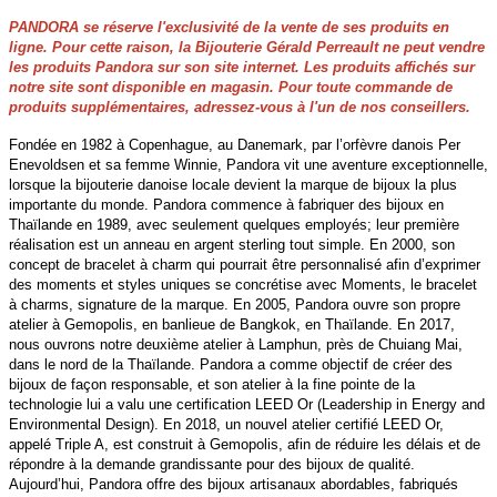
PANDORA se réserve l'exclusivité de la vente de ses produits en
ligne. Pour cette raison, la Bijouterie Gérald Perreault ne peut vendre
les produits Pandora sur son site internet. Les produits affichés sur
notre site sont disponible en magasin. Pour toute commande de
produits supplémentaires, adressez-vous à l'un de nos conseillers.
Fondée en 1982 à Copenhague, au Danemark, par l’orfèvre danois Per
Enevoldsen et sa femme Winnie, Pandora vit une aventure exceptionnelle,
lorsque la bijouterie danoise locale devient la marque de bijoux la plus
importante du monde. Pandora commence à fabriquer des bijoux en
Thaïlande en 1989, avec seulement quelques employés; leur première
réalisation est un anneau en argent sterling tout simple. En 2000, son
concept de bracelet à charm qui pourrait être personnalisé afin d’exprimer
des moments et styles uniques se concrétise avec Moments, le bracelet
à charms, signature de la marque. En 2005, Pandora ouvre son propre
atelier à Gemopolis, en banlieue de Bangkok, en Thaïlande. En 2017,
nous ouvrons notre deuxième atelier à Lamphun, près de Chuiang Mai,
dans le nord de la Thaïlande. Pandora a comme objectif de créer des
bijoux de façon responsable, et son atelier à la fine pointe de la
technologie lui a valu une certification LEED Or (Leadership in Energy and
Environmental Design). En 2018, un nouvel atelier certifié LEED Or,
appelé Triple A, est construit à Gemopolis, afin de réduire les délais et de
répondre à la demande grandissante pour des bijoux de qualité.
Aujourd’hui, Pandora offre des bijoux artisanaux abordables, fabriqués