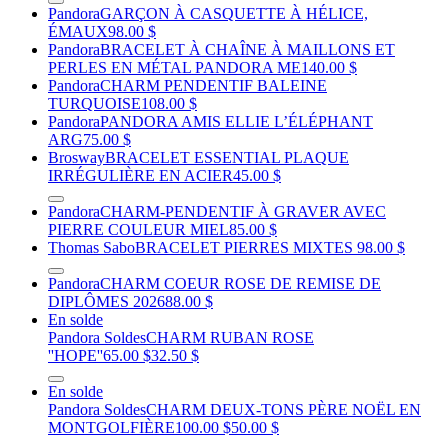
Pandora
GARÇON À CASQUETTE À HÉLICE,
ÉMAUX
98.00 $
Pandora
BRACELET À CHAÎNE À MAILLONS ET
PERLES EN MÉTAL PANDORA ME
140.00 $
Pandora
CHARM PENDENTIF BALEINE
TURQUOISE
108.00 $
Pandora
PANDORA AMIS ELLIE L’ÉLÉPHANT
ARG
75.00 $
Brosway
BRACELET ESSENTIAL PLAQUE
IRRÉGULIÈRE EN ACIER
45.00 $
Pandora
CHARM-PENDENTIF À GRAVER AVEC
PIERRE COULEUR MIEL
85.00 $
Thomas Sabo
BRACELET PIERRES MIXTES
98.00 $
Pandora
CHARM COEUR ROSE DE REMISE DE
DIPLÔMES 2026
88.00 $
En solde
Pandora Soldes
CHARM RUBAN ROSE
''HOPE''
65.00 $
32.50 $
En solde
Pandora Soldes
CHARM DEUX-TONS PÈRE NOËL EN
MONTGOLFIÈRE
100.00 $
50.00 $