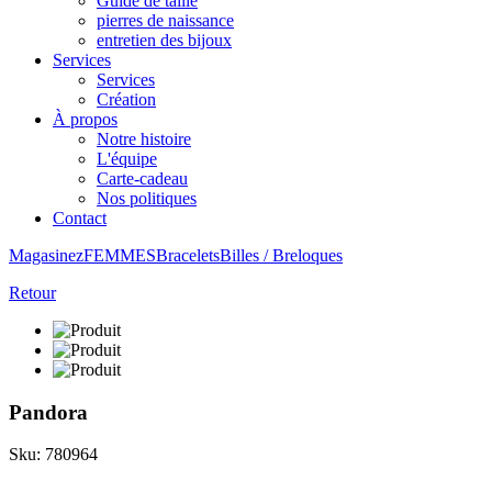
Guide de taille
pierres de naissance
entretien des bijoux
Services
Services
Création
À propos
Notre histoire
L'équipe
Carte-cadeau
Nos politiques
Contact
Magasinez
FEMMES
Bracelets
Billes / Breloques
Retour
Pandora
Sku: 780964