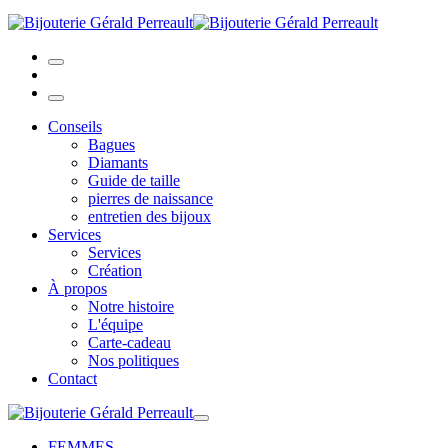
Conseils
Bagues
Diamants
Guide de taille
pierres de naissance
entretien des bijoux
Services
Services
Création
À propos
Notre histoire
L'équipe
Carte-cadeau
Nos politiques
Contact
FEMMES