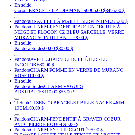
En solde
Corona
BRACELET À DIAMANTS
9995.00 $
8495.00 $
Pandora
BRACELET À MAILLE SERPENTINE
275.00 $
Pandora
CHARM-PENDENTIF ARGENT BOULE À
NEIGE ET FLOCON CZ BLEU SARCELLE, VERRE
MURANO SCINTILLANT
128.00 $
En solde
Pandora Soldes
60.00 $
30.00 $
Pandora
AVRIL CHARM CERCLE ÉTERNEL
INCOLORE
80.00 $
Pandora
CHARM POMME EN VERRE DE MURANO
ROSE
110.00 $
En solde
Pandora Soldes
CHARM VAGUES
ABSTRAITES
110.00 $
55.00 $
Ti Sento
TI SENTO BRACELET BILLE NACRE 4MM
19CM
109.00 $
Pandora
CHARM-PENDENTIF À GRAVER COEUR
AVEC PIERRE ROUGE
95.00 $
Pandora
CHARM EN CLIP CLOUTÉ
95.00 $