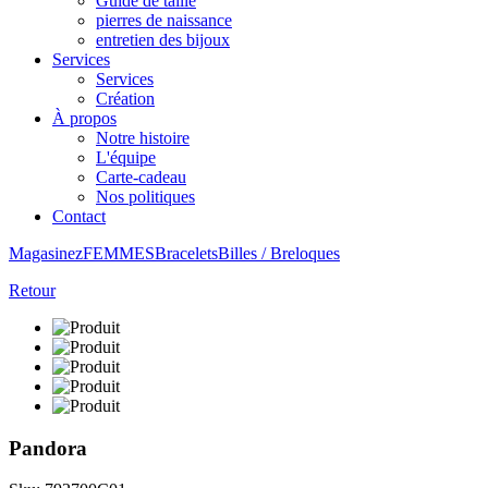
Guide de taille
pierres de naissance
entretien des bijoux
Services
Services
Création
À propos
Notre histoire
L'équipe
Carte-cadeau
Nos politiques
Contact
Magasinez
FEMMES
Bracelets
Billes / Breloques
Retour
Pandora