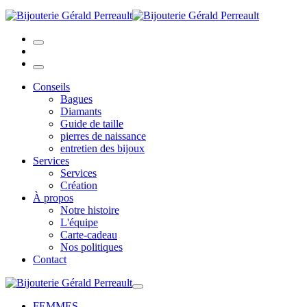
Conseils
Bagues
Diamants
Guide de taille
pierres de naissance
entretien des bijoux
Services
Services
Création
À propos
Notre histoire
L'équipe
Carte-cadeau
Nos politiques
Contact
FEMMES