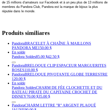
de 15 millions d’amateurs sur Facebook et à un peu plus de 13 millions de
membres du Pandora Club, Pandora est la marque de bijoux la plus
réputée dans le monde.
Produits similiares
Pandora
BRACELET À CHAÎNE À MAILLONS
PANDORA ME
150.00 $
En solde
Pandora Soldes
85.00 $
42.50 $
Pandora
BRELOQUE CLIP ESPACEUR MARGUERITES
ROSES
110.00 $
Pandora
BRELOQUE PIVOTANTE GLOBE TERRESTRE
120.00 $
En solde
Pandora Soldes
CHARM DE FÉE CLOCHETTE ET DU
BATEAU PIRATE DU CAPITAINE CROCHET DE
DISNEY
70.00 $
35.00 $
Pandora
CHARM LETTRE ''R'' ARGENT PLAQUÉ
JAUNE
90.00 $