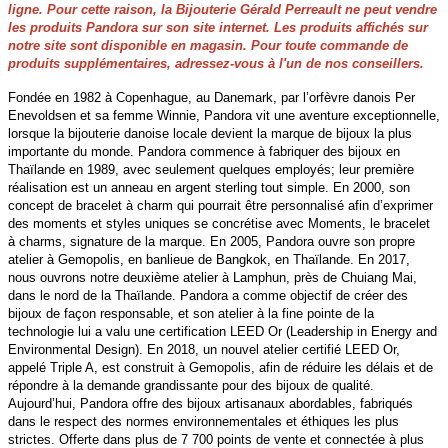
ligne. Pour cette raison, la Bijouterie Gérald Perreault ne peut vendre
les produits Pandora sur son site internet. Les produits affichés sur
notre site sont disponible en magasin. Pour toute commande de
produits supplémentaires, adressez-vous à l'un de nos conseillers.
Fondée en 1982 à Copenhague, au Danemark, par l’orfèvre danois Per
Enevoldsen et sa femme Winnie, Pandora vit une aventure exceptionnelle,
lorsque la bijouterie danoise locale devient la marque de bijoux la plus
importante du monde. Pandora commence à fabriquer des bijoux en
Thaïlande en 1989, avec seulement quelques employés; leur première
réalisation est un anneau en argent sterling tout simple. En 2000, son
concept de bracelet à charm qui pourrait être personnalisé afin d’exprimer
des moments et styles uniques se concrétise avec Moments, le bracelet
à charms, signature de la marque. En 2005, Pandora ouvre son propre
atelier à Gemopolis, en banlieue de Bangkok, en Thaïlande. En 2017,
nous ouvrons notre deuxième atelier à Lamphun, près de Chuiang Mai,
dans le nord de la Thaïlande. Pandora a comme objectif de créer des
bijoux de façon responsable, et son atelier à la fine pointe de la
technologie lui a valu une certification LEED Or (Leadership in Energy and
Environmental Design). En 2018, un nouvel atelier certifié LEED Or,
appelé Triple A, est construit à Gemopolis, afin de réduire les délais et de
répondre à la demande grandissante pour des bijoux de qualité.
Aujourd’hui, Pandora offre des bijoux artisanaux abordables, fabriqués
dans le respect des normes environnementales et éthiques les plus
strictes. Offerte dans plus de 7 700 points de vente et connectée à plus