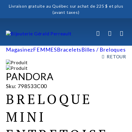
Livraison gratuite au Québec sur achat de 225 $ et plus
(avant taxes)
Magasinez
FEMMES
Bracelets
Billes / Breloques
RETOUR
PANDORA
Sku: 798533C00
BRELOQUE
MINI