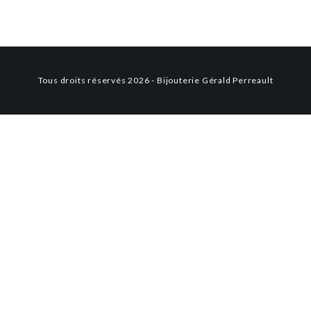
2395.00 $
1995.00 $
Tous droits réservés 2026 - Bijouterie Gérald Perreault