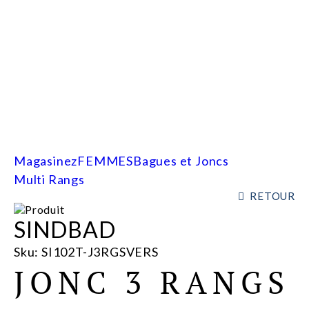
FEMMES
HOMMES
SOLDES
MARQ
C
Magasinez
FEMMES
Bagues et Joncs
Multi Rangs
RETOUR
SINDBAD
Sku: SI102T-J3RGSVERS
JONC 3 RANGS