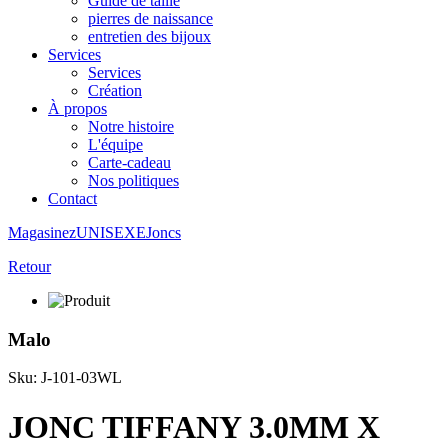
Guide de taille
pierres de naissance
entretien des bijoux
Services
Services
Création
À propos
Notre histoire
L'équipe
Carte-cadeau
Nos politiques
Contact
Magasinez
UNISEXE
Joncs
Retour
Malo
Sku: J-101-03WL
JONC TIFFANY 3.0MM X