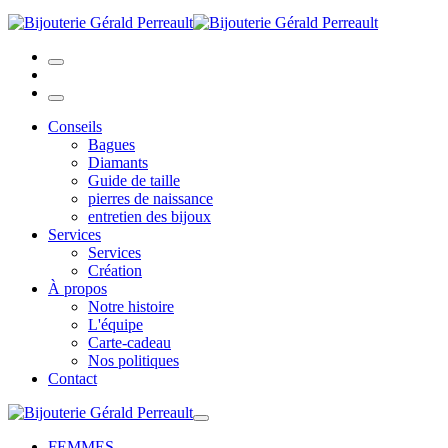
Conseils
Bagues
Diamants
Guide de taille
pierres de naissance
entretien des bijoux
Services
Services
Création
À propos
Notre histoire
L'équipe
Carte-cadeau
Nos politiques
Contact
FEMMES