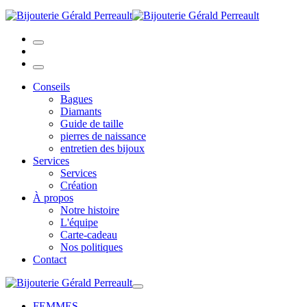
Conseils
Bagues
Diamants
Guide de taille
pierres de naissance
entretien des bijoux
Services
Services
Création
À propos
Notre histoire
L'équipe
Carte-cadeau
Nos politiques
Contact
FEMMES