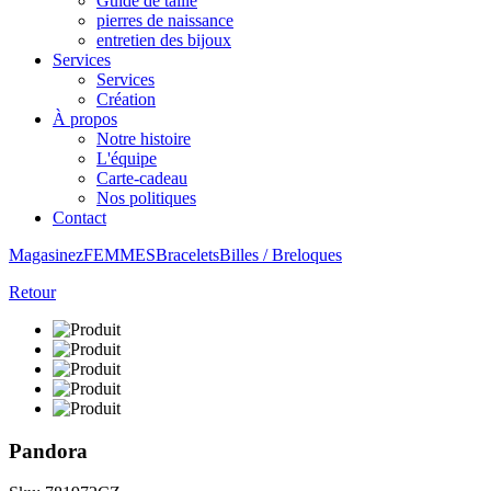
Guide de taille
pierres de naissance
entretien des bijoux
Services
Services
Création
À propos
Notre histoire
L'équipe
Carte-cadeau
Nos politiques
Contact
Magasinez
FEMMES
Bracelets
Billes / Breloques
Retour
Pandora