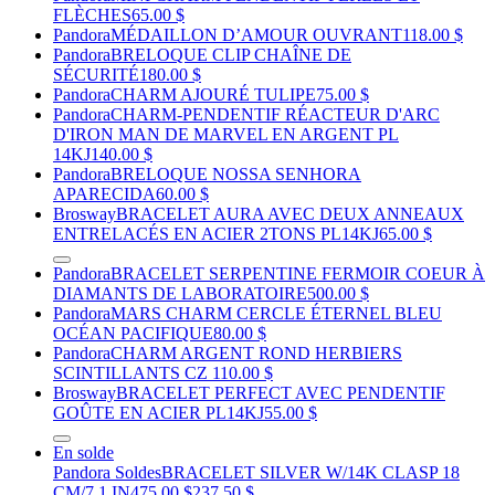
FLÈCHES
65.00 $
Pandora
MÉDAILLON D’AMOUR OUVRANT
118.00 $
Pandora
BRELOQUE CLIP CHAÎNE DE
SÉCURITÉ
180.00 $
Pandora
CHARM AJOURÉ TULIPE
75.00 $
Pandora
CHARM-PENDENTIF RÉACTEUR D'ARC
D'IRON MAN DE MARVEL EN ARGENT PL
14KJ
140.00 $
Pandora
BRELOQUE NOSSA SENHORA
APARECIDA
60.00 $
Brosway
BRACELET AURA AVEC DEUX ANNEAUX
ENTRELACÉS EN ACIER 2TONS PL14KJ
65.00 $
Pandora
BRACELET SERPENTINE FERMOIR COEUR À
DIAMANTS DE LABORATOIRE
500.00 $
Pandora
MARS CHARM CERCLE ÉTERNEL BLEU
OCÉAN PACIFIQUE
80.00 $
Pandora
CHARM ARGENT ROND HERBIERS
SCINTILLANTS CZ
110.00 $
Brosway
BRACELET PERFECT AVEC PENDENTIF
GOÛTE EN ACIER PL14KJ
55.00 $
En solde
Pandora Soldes
BRACELET SILVER W/14K CLASP 18
CM/7.1 IN
475.00 $
237.50 $