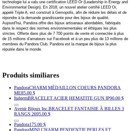
technologie lui a valu une certification LEED Or (Leadership in Energy and
Environmental Design). En 2018, un nouvel atelier certifié LEED Or,
appelé Triple A, est construit à Gemopolis, afin de réduire les délais et de
répondre à la demande grandissante pour des bijoux de qualité.
Aujourd’hui, Pandora offre des bijoux artisanaux abordables, fabriqués
dans le respect des normes environnementales et éthiques les plus
strictes. Offerte dans plus de 7 700 points de vente et connectée à plus
de 15 millions d’amateurs sur Facebook et à un peu plus de 13 millions de
membres du Pandora Club, Pandora est la marque de bijoux la plus
réputée dans le monde.
Produits similiares
Pandora
CHARM MÉDAILLON COEURS PANDORA
ME
85.00 $
Italgem
BRACELET ACIER HEMATITE GUN IP
90.00 $
Avenir Bijoux Inc.
BRACELET FANTAISIE À BILLES 3
RANGS
2695.00 $
Pandora
175.00 $
Pandora
MINI CHARM PENDENTIF PERLES ET