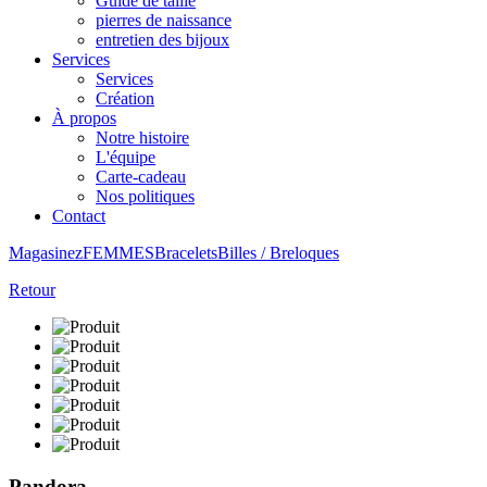
Guide de taille
pierres de naissance
entretien des bijoux
Services
Services
Création
À propos
Notre histoire
L'équipe
Carte-cadeau
Nos politiques
Contact
Magasinez
FEMMES
Bracelets
Billes / Breloques
Retour
Pandora