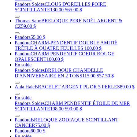
Pandora Soldes
CLOUS D'OREILLES POIRE
SCINTILLANTE
130.00 $
65.00 $
Thomas Sabo
BRELOQUE PÈRE NOËL ARGENT &
CZ
59.00 $
Pandora
55.00 $
Pandora
CHARM-PENDENTIF DOUBLE AMITIÉ
TRÈFLE À QUATRE FEUILLES
100.00 $
Pandora
CHARM PENDENTIF COEUR ROUGE
OPALESCENT
100.00 $
En solde
Pandora Soldes
BRELOQUE CHANDELLE
D'ANNIVERSAIRE EN 2 TONS
115.00 $
57.50 $
Ania Haie
BRACELET ARGENT PL OR 5 PERLES
89.00 $
En solde
Pandora Soldes
CHARM PENDENTIF ÉTOILE DE MER
SCINTILLANTE
198.00 $
99.00 $
Pandora
BRELOQUE ZODIAQUE SCINTILLANT
CANCER
75.00 $
Pandora
60.00 $
En solde