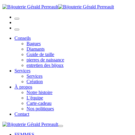
Conseils
Bagues
Diamants
Guide de taille
pierres de naissance
entretien des bijoux
Services
Services
Création
À propos
Notre histoire
L'équipe
Carte-cadeau
Nos politiques
Contact
FEMMES