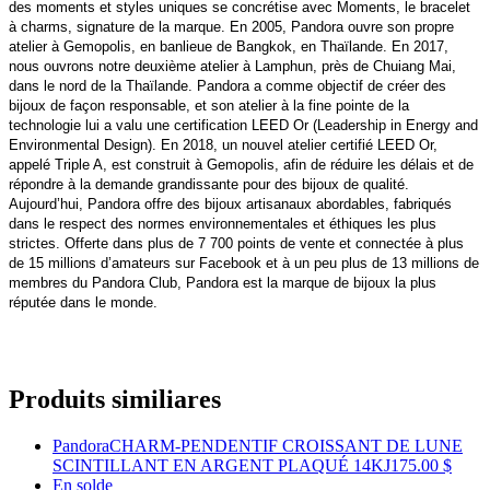
des moments et styles uniques se concrétise avec Moments, le bracelet
à charms, signature de la marque. En 2005, Pandora ouvre son propre
atelier à Gemopolis, en banlieue de Bangkok, en Thaïlande. En 2017,
nous ouvrons notre deuxième atelier à Lamphun, près de Chuiang Mai,
dans le nord de la Thaïlande. Pandora a comme objectif de créer des
bijoux de façon responsable, et son atelier à la fine pointe de la
technologie lui a valu une certification LEED Or (Leadership in Energy and
Environmental Design). En 2018, un nouvel atelier certifié LEED Or,
appelé Triple A, est construit à Gemopolis, afin de réduire les délais et de
répondre à la demande grandissante pour des bijoux de qualité.
Aujourd’hui, Pandora offre des bijoux artisanaux abordables, fabriqués
dans le respect des normes environnementales et éthiques les plus
strictes. Offerte dans plus de 7 700 points de vente et connectée à plus
de 15 millions d’amateurs sur Facebook et à un peu plus de 13 millions de
membres du Pandora Club, Pandora est la marque de bijoux la plus
réputée dans le monde.
Produits similiares
Pandora
CHARM-PENDENTIF CROISSANT DE LUNE
SCINTILLANT EN ARGENT PLAQUÉ 14KJ
175.00 $
En solde