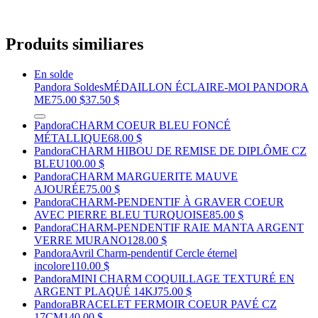
Produits similiares
En solde
Pandora Soldes
MÉDAILLON ÉCLAIRE-MOI PANDORA
ME
75.00 $
37.50 $
Pandora
CHARM COEUR BLEU FONCÉ
MÉTALLIQUE
68.00 $
Pandora
CHARM HIBOU DE REMISE DE DIPLÔME CZ
BLEU
100.00 $
Pandora
CHARM MARGUERITE MAUVE
AJOURÉE
75.00 $
Pandora
CHARM-PENDENTIF À GRAVER COEUR
AVEC PIERRE BLEU TURQUOISE
85.00 $
Pandora
CHARM-PENDENTIF RAIE MANTA ARGENT
VERRE MURANO
128.00 $
Pandora
Avril Charm-pendentif Cercle éternel
incolore
110.00 $
Pandora
MINI CHARM COQUILLAGE TEXTURÉ EN
ARGENT PLAQUÉ 14KJ
75.00 $
Pandora
BRACELET FERMOIR COEUR PAVÉ CZ
17CM
140.00 $