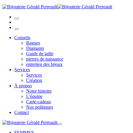
Conseils
Bagues
Diamants
Guide de taille
pierres de naissance
entretien des bijoux
Services
Services
Création
À propos
Notre histoire
L'équipe
Carte-cadeau
Nos politiques
Contact
FEMMES