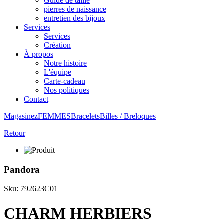
Guide de taille
pierres de naissance
entretien des bijoux
Services
Services
Création
À propos
Notre histoire
L'équipe
Carte-cadeau
Nos politiques
Contact
Magasinez
FEMMES
Bracelets
Billes / Breloques
Retour
Pandora
Sku: 792623C01
CHARM HERBIERS