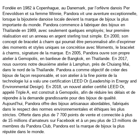
Fondée en 1982 à Copenhague, au Danemark, par l’orfèvre danois Per
Enevoldsen et sa femme Winnie, Pandora vit une aventure exceptionnelle,
lorsque la bijouterie danoise locale devient la marque de bijoux la plus
importante du monde. Pandora commence à fabriquer des bijoux en
Thaïlande en 1989, avec seulement quelques employés; leur première
réalisation est un anneau en argent sterling tout simple. En 2000, son
concept de bracelet à charm qui pourrait être personnalisé afin d’exprimer
des moments et styles uniques se concrétise avec Moments, le bracelet
à charms, signature de la marque. En 2005, Pandora ouvre son propre
atelier à Gemopolis, en banlieue de Bangkok, en Thaïlande. En 2017,
nous ouvrons notre deuxième atelier à Lamphun, près de Chuiang Mai,
dans le nord de la Thaïlande. Pandora a comme objectif de créer des
bijoux de façon responsable, et son atelier à la fine pointe de la
technologie lui a valu une certification LEED Or (Leadership in Energy and
Environmental Design). En 2018, un nouvel atelier certifié LEED Or,
appelé Triple A, est construit à Gemopolis, afin de réduire les délais et de
répondre à la demande grandissante pour des bijoux de qualité.
Aujourd’hui, Pandora offre des bijoux artisanaux abordables, fabriqués
dans le respect des normes environnementales et éthiques les plus
strictes. Offerte dans plus de 7 700 points de vente et connectée à plus
de 15 millions d’amateurs sur Facebook et à un peu plus de 13 millions de
membres du Pandora Club, Pandora est la marque de bijoux la plus
réputée dans le monde.