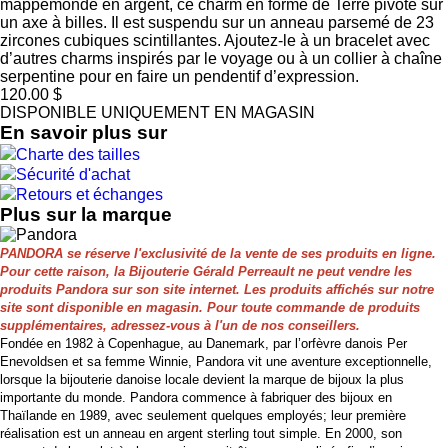
mappemonde en argent, ce charm en forme de Terre pivote sur
un axe à billes. Il est suspendu sur un anneau parsemé de 23
zircones cubiques scintillantes. Ajoutez-le à un bracelet avec
d’autres charms inspirés par le voyage ou à un collier à chaîne
serpentine pour en faire un pendentif d’expression.
120.00 $
DISPONIBLE UNIQUEMENT EN MAGASIN
En savoir plus sur
Charte des tailles
Sécurité d'achat
Retours et échanges
Plus sur la marque
PANDORA se réserve l'exclusivité de la vente de ses produits en ligne.
Pour cette raison, la Bijouterie Gérald Perreault ne peut vendre les
produits Pandora sur son site internet. Les produits affichés sur notre
site sont disponible en magasin. Pour toute commande de produits
supplémentaires, adressez-vous à l'un de nos conseillers.
Fondée en 1982 à Copenhague, au Danemark, par l’orfèvre danois Per
Enevoldsen et sa femme Winnie, Pandora vit une aventure exceptionnelle,
lorsque la bijouterie danoise locale devient la marque de bijoux la plus
importante du monde. Pandora commence à fabriquer des bijoux en
Thaïlande en 1989, avec seulement quelques employés; leur première
réalisation est un anneau en argent sterling tout simple. En 2000, son