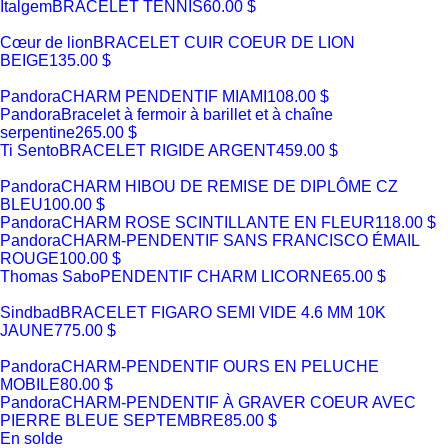
Italgem
BRACELET TENNIS
60.00 $
Cœur de lion
BRACELET CUIR COEUR DE LION
BEIGE
135.00 $
Pandora
CHARM PENDENTIF MIAMI
108.00 $
Pandora
Bracelet à fermoir à barillet et à chaîne
serpentine
265.00 $
Ti Sento
BRACELET RIGIDE ARGENT
459.00 $
Pandora
CHARM HIBOU DE REMISE DE DIPLÔME CZ
BLEU
100.00 $
Pandora
CHARM ROSE SCINTILLANTE EN FLEUR
118.00 $
Pandora
CHARM-PENDENTIF SANS FRANCISCO ÉMAIL
ROUGE
100.00 $
Thomas Sabo
PENDENTIF CHARM LICORNE
65.00 $
Sindbad
BRACELET FIGARO SEMI VIDE 4.6 MM 10K
JAUNE
775.00 $
Pandora
CHARM-PENDENTIF OURS EN PELUCHE
MOBILE
80.00 $
Pandora
CHARM-PENDENTIF À GRAVER COEUR AVEC
PIERRE BLEUE SEPTEMBRE
85.00 $
En solde