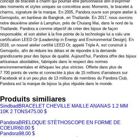
concept de bracelet à charm qui pourrait être personnalisé afin d’exprimer
des moments et styles uniques se concrétise avec Moments, le bracelet à
charms, signature de la marque. En 2005, Pandora ouvre son propre atelier à
Gemopolis, en banlieue de Bangkok, en Thaïlande. En 2017, nous ouvrons
notre deuxième atelier à Lamphun, près de Chuiang Mai, dans le nord de la
Thaïlande. Pandora a comme objectif de créer des bijoux de façon
responsable, et son atelier à la fine pointe de la technologie lui a valu une
certification LEED Or (Leadership in Energy and Environmental Design). En
2018, un nouvel atelier certifié LEED Or, appelé Triple A, est construit à
Gemopolis, afin de réduire les délais et de répondre à la demande
grandissante pour des bijoux de qualité. Aujourd’hui, Pandora offre des bijoux
artisanaux abordables, fabriqués dans le respect des normes
environnementales et éthiques les plus strictes. Offerte dans plus de
7 700 points de vente et connectée à plus de 15 millions d’amateurs sur
Facebook et à un peu plus de 13 millions de membres du Pandora Club,
Pandora est la marque de bijoux la plus réputée dans le monde.
Produits similiares
Sindbad
BRACELET CHEVILLE MAILLE ANANAS 1.2 MM
10K 2 TONS
475.00 $
Pandora
BRELOQUE STÉTHOSCOPE EN FORME DE
COEUR
60.00 $
Pandora
98.00 $