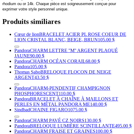
rhodium ou or 14k. Chaque pièce est soigneusement conçue pour
exprimer votre style personnel unique.
Produits similiares
Cœur de lion
BRACELET ACIER PL ROSE COEUR DE
LION CRISTAL BLANC, BEIGE, BRUN
105.00 $
Pandora
CHARM LETTRE ''M'' ARGENT PLAQUÉ
JAUNE
90.00 $
Pandora
CHARM OCÉAN CORAIL
68.00 $
Pandora
105.00 $
Thomas Sabo
BRELOQUE FLOCON DE NEIGE
ARGENT
43.50 $
Pandora
CHARM-PENDENTIF CHAMPIGNON
PHOSPHORESCENT
110.00 $
Pandora
BRACELET À CHAÎNE À MAILLONS ET
PERLES EN MÉTAL PANDORA ME
140.00 $
Sindbad
CHAINE FIGARO
1075.00 $
Pandora
CHARM PAVÉ CZ NOIRS
130.00 $
Pandora
BRELOQUE LUMIÈRE SCINTILLANTE
495.00 $
Pandora
CHARM FRAISE ET GRAINES
100.00 $