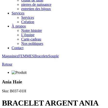
Guide de taille
pierres de naissance
entretien des bijoux
Services
Services
Création
À propos
Notre histoire
L'équipe
Carte-cadeau
Nos politiques
Contact
Magasinez
FEMMES
Bracelets
Souple
Retour
Ania Haie
Sku: B037-01H
BRACELET ARGENT ANIA