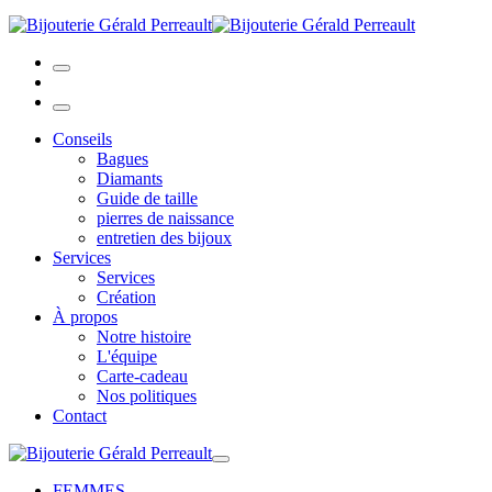
Conseils
Bagues
Diamants
Guide de taille
pierres de naissance
entretien des bijoux
Services
Services
Création
À propos
Notre histoire
L'équipe
Carte-cadeau
Nos politiques
Contact
FEMMES