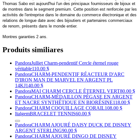
Thomas Sabo est aujourd'hui l'un des principaux fournisseurs de bijoux et
de montres dans le segment premium. Cette position est renforcée par les
activités de l'entreprise dans le domaine du commerce électronique et des
relations de longue date avec des bijoutiers et partenaires commerciaux
de renom, présents dans le monde entier.
Montres garanties 2 ans.
Produits similiares
Pandora
Julliet Charm-pendentif Cercle éternel rouge
véritable
110.00 $
Pandora
CHARM-PENDENTIF RÉACTEUR D'ARC
D'IRON MAN DE MARVEL EN ARGENT PL
14KJ
140.00 $
Pandora
MAI CHARM CERCLE ÉTERNEL VERT
80.00 $
Pandora
CHARM-MÉDAILLON PÉGASE EN ARGENT
ET NACRE SYNTHÉTIQUE EN BIORÉSINE
118.00 $
Pandora
CHARM COQUILLAGE CORAIL
108.00 $
Italgem
BRACELET TENNIS
60.00 $
Pandora
CHARM AJOURÉ DAISY DUCK DE DISNEY
ARGENT STERLING
90.00 $
Pandora
CHARM AJOURÉ DINGO DE DISNEY