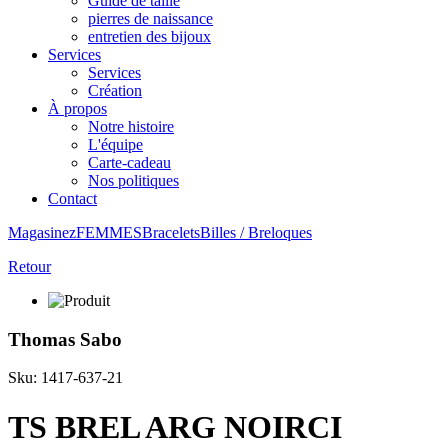
Guide de taille
pierres de naissance
entretien des bijoux
Services
Services
Création
À propos
Notre histoire
L'équipe
Carte-cadeau
Nos politiques
Contact
Magasinez
FEMMES
Bracelets
Billes / Breloques
Retour
Thomas Sabo
Sku: 1417-637-21
TS BREL ARG NOIRCI