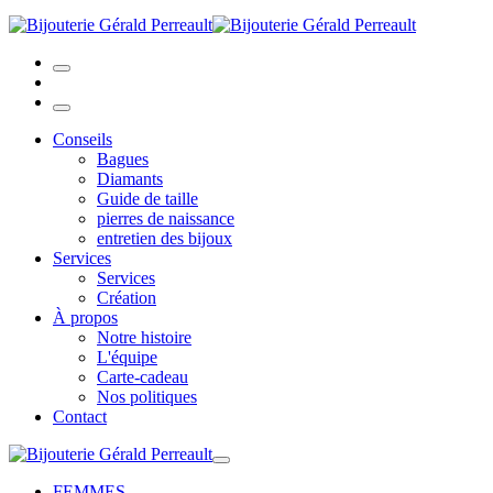
Conseils
Bagues
Diamants
Guide de taille
pierres de naissance
entretien des bijoux
Services
Services
Création
À propos
Notre histoire
L'équipe
Carte-cadeau
Nos politiques
Contact
FEMMES