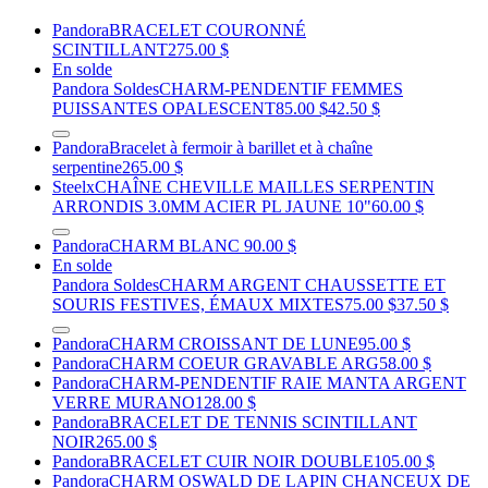
Pandora
BRACELET COURONNÉ
SCINTILLANT
275.00 $
En solde
Pandora Soldes
CHARM-PENDENTIF FEMMES
PUISSANTES OPALESCENT
85.00 $
42.50 $
Pandora
Bracelet à fermoir à barillet et à chaîne
serpentine
265.00 $
Steelx
CHAÎNE CHEVILLE MAILLES SERPENTIN
ARRONDIS 3.0MM ACIER PL JAUNE 10"
60.00 $
Pandora
CHARM BLANC
90.00 $
En solde
Pandora Soldes
CHARM ARGENT CHAUSSETTE ET
SOURIS FESTIVES, ÉMAUX MIXTES
75.00 $
37.50 $
Pandora
CHARM CROISSANT DE LUNE
95.00 $
Pandora
CHARM COEUR GRAVABLE ARG
58.00 $
Pandora
CHARM-PENDENTIF RAIE MANTA ARGENT
VERRE MURANO
128.00 $
Pandora
BRACELET DE TENNIS SCINTILLANT
NOIR
265.00 $
Pandora
BRACELET CUIR NOIR DOUBLE
105.00 $
Pandora
CHARM OSWALD DE LAPIN CHANCEUX DE