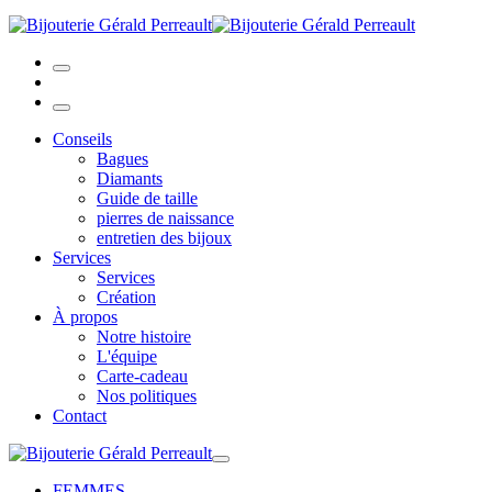
Conseils
Bagues
Diamants
Guide de taille
pierres de naissance
entretien des bijoux
Services
Services
Création
À propos
Notre histoire
L'équipe
Carte-cadeau
Nos politiques
Contact
FEMMES