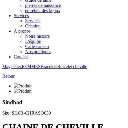
Guide de taille
pierres de naissance
entretien des bijoux
Services
Services
Création
À propos
Notre histoire
L'équipe
Carte-cadeau
Nos politiques
Contact
Magasinez
FEMMES
Bracelets
Bracelet cheville
Retour
Sindbad
Sku: SI10R-CHRASO030
CHAINE DE CHEVILLE