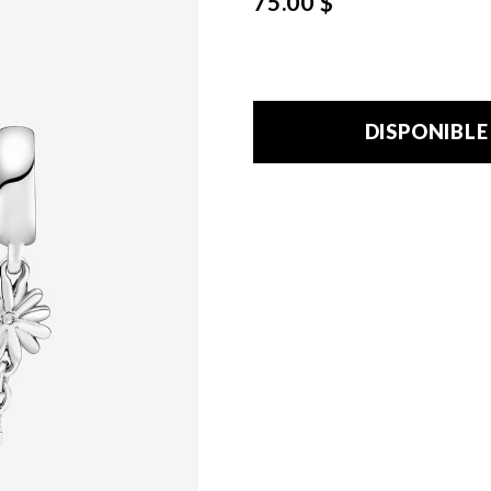
75.00 $
DISPONIBL