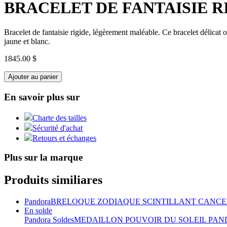
BRACELET DE FANTAISIE R
Bracelet de fantaisie rigide, légèrement maléable. Ce bracelet délicat 
jaune et blanc.
1845.00 $
Ajouter au panier
En savoir plus sur
Charte des tailles
Sécurité d'achat
Retours et échanges
Plus sur la marque
Produits similiares
Pandora
BRELOQUE ZODIAQUE SCINTILLANT CANC
En solde
Pandora Soldes
MEDAILLON POUVOIR DU SOLEIL PA