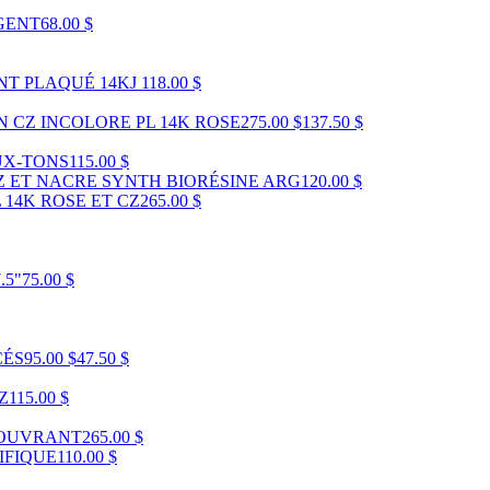
GENT
68.00 $
T PLAQUÉ 14KJ
118.00 $
N CZ INCOLORE PL 14K ROSE
275.00 $
137.50 $
UX-TONS
115.00 $
 ET NACRE SYNTH BIORÉSINE ARG
120.00 $
14K ROSE ET CZ
265.00 $
.5"
75.00 $
CÉS
95.00 $
47.50 $
Z
115.00 $
 OUVRANT
265.00 $
IFIQUE
110.00 $