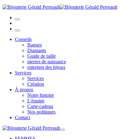
Conseils
Bagues
Diamants
Guide de taille
pierres de naissance
entretien des bijoux
Services
Services
Création
À propos
Notre histoire
L'équipe
Carte-cadeau
Nos politiques
Contact
FEMMES