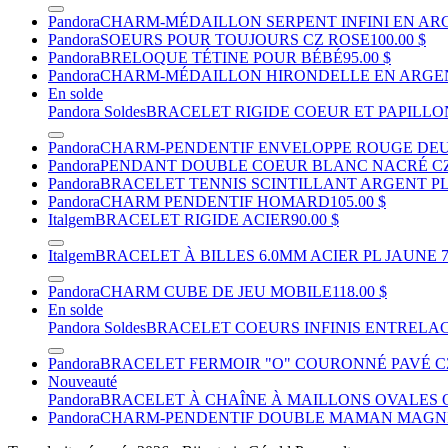
Pandora
CHARM-MÉDAILLON SERPENT INFINI EN AR
Pandora
SOEURS POUR TOUJOURS CZ ROSE
100.00 $
Pandora
BRELOQUE TÉTINE POUR BÉBÉ
95.00 $
Pandora
CHARM-MÉDAILLON HIRONDELLE EN ARGEN
En solde
Pandora Soldes
BRACELET RIGIDE COEUR ET PAPILLO
Pandora
CHARM-PENDENTIF ENVELOPPE ROUGE DE
Pandora
PENDANT DOUBLE COEUR BLANC NACRÉ CZ
Pandora
BRACELET TENNIS SCINTILLANT ARGENT PL 
Pandora
CHARM PENDENTIF HOMARD
105.00 $
Italgem
BRACELET RIGIDE ACIER
90.00 $
Italgem
BRACELET À BILLES 6.0MM ACIER PL JAUNE 7
Pandora
CHARM CUBE DE JEU MOBILE
118.00 $
En solde
Pandora Soldes
BRACELET COEURS INFINIS ENTRELA
Pandora
BRACELET FERMOIR "O" COURONNÉ PAVÉ C
Nouveauté
Pandora
BRACELET À CHAÎNE À MAILLONS OVALES
Pandora
CHARM-PENDENTIF DOUBLE MAMAN MAGN