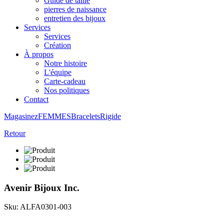
Guide de taille
pierres de naissance
entretien des bijoux
Services
Services
Création
À propos
Notre histoire
L'équipe
Carte-cadeau
Nos politiques
Contact
Magasinez
FEMMES
Bracelets
Rigide
Retour
Avenir Bijoux Inc.
Sku: ALFA0301-003