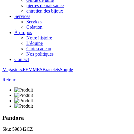
Guide de taille
pierres de naissance
entretien des bijoux
Services
Services
Création
À propos
Notre histoire
L'équipe
Carte-cadeau
Nos politiques
Contact
Magasinez
FEMMES
Bracelets
Souple
Retour
Pandora
Sku: 598342CZ