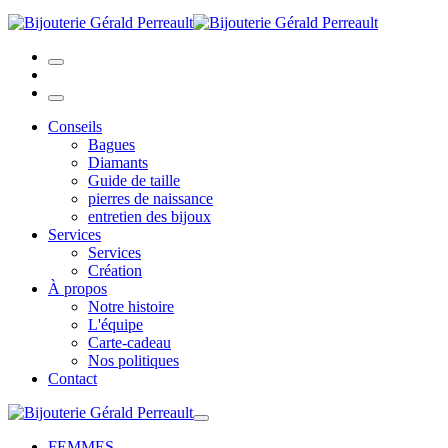
Conseils
Bagues
Diamants
Guide de taille
pierres de naissance
entretien des bijoux
Services
Services
Création
À propos
Notre histoire
L'équipe
Carte-cadeau
Nos politiques
Contact
FEMMES