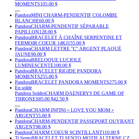
MOMENTS
105.00 $
Pandora
MINI CHARM-PENDENTIF COLOMBE
BLANCHE
60.00 $
Pandora
CHARM-PENDENTIF SÉPARABLE
PAPILLON
128.00 $
Pandora
BRACELET À CHAÎNE SERPENTINE ET
FERMOIR COEUR 14KJ
155.00 $
Pandora
CHARM LETTRE ''C'' ARGENT PLAQUÉ
JAUNE
90.00 $
Pandora
BRELOQUE LUCIOLE
LUMINESCENTE
100.00 $
Pandora
BRACELET RIGIDE PANDORA
MOMENTS
255.00 $
Pandora
BRACELET PANDORA MOMENTS
275.00 $
En solde
Pandora Soldes
CHARM DAENERYS DE GAME OF
THRONES
85.00 $
42.50 $
Pandora
CHARM INFINI « LOVE YOU MOM »
ARGENT
55.00 $
Pandora
CHARM-PENDENTIF PASSEPORT OUVRANT
ARGENT
98.00 $
Pandora
CHARM COEUR SCINTILLANT
110.00 $
Ti Sento
BRACELET TI SENTO MOTIF ALTERNE CZ