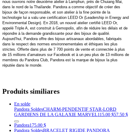
nous ouvrons notre deuxième atelier à Lamphun, près de Chuiang Mai,
dans le nord de la Thaïlande. Pandora a comme objectif de créer des
bijoux de façon responsable, et son atelier à la fine pointe de la
technologie lui a valu une certification LEED Or (Leadership in Energy and
Environmental Design). En 2018, un nouvel atelier certifié LEED Or,
appelé Triple A, est construit à Gemopolis, afin de réduire les délais et de
répondre à la demande grandissante pour des bijoux de qualité.
Aujourd’hui, Pandora offre des bijoux artisanaux abordables, fabriqués
dans le respect des normes environnementales et éthiques les plus
strictes. Offerte dans plus de 7 700 points de vente et connectée à plus
de 15 millions d’amateurs sur Facebook et à un peu plus de 13 millions de
membres du Pandora Club, Pandora est la marque de bijoux la plus
réputée dans le monde.
Produits similiares
En solde
Pandora Soldes
CHARM-PENDENTIF STAR-LORD
GARDIENS DE LA GALAXIE MARVEL
115.00 $
57.50 $
Pandora
175.00 $
Pandora Soldes
BRACELET RIGIDE PANDORA