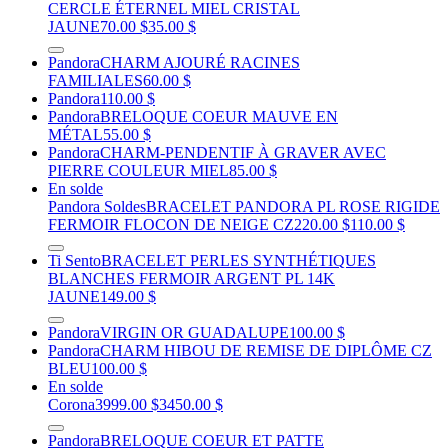
CERCLE ÉTERNEL MIEL CRISTAL
JAUNE
70.00 $
35.00 $
Pandora
CHARM AJOURÉ RACINES
FAMILIALES
60.00 $
Pandora
110.00 $
Pandora
BRELOQUE COEUR MAUVE EN
MÉTAL
55.00 $
Pandora
CHARM-PENDENTIF À GRAVER AVEC
PIERRE COULEUR MIEL
85.00 $
En solde
Pandora Soldes
BRACELET PANDORA PL ROSE RIGIDE
FERMOIR FLOCON DE NEIGE CZ
220.00 $
110.00 $
Ti Sento
BRACELET PERLES SYNTHÉTIQUES
BLANCHES FERMOIR ARGENT PL 14K
JAUNE
149.00 $
Pandora
VIRGIN OR GUADALUPE
100.00 $
Pandora
CHARM HIBOU DE REMISE DE DIPLÔME CZ
BLEU
100.00 $
En solde
Corona
3999.00 $
3450.00 $
Pandora
BRELOQUE COEUR ET PATTE