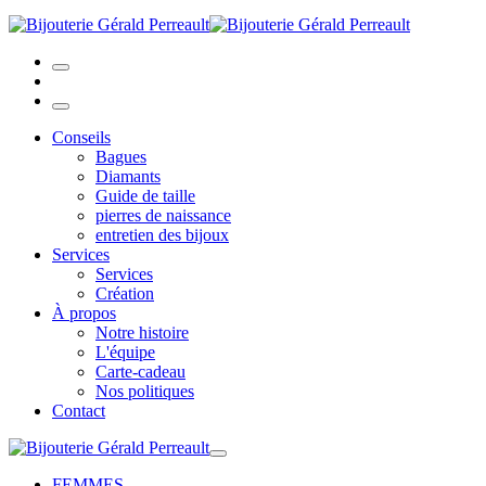
Conseils
Bagues
Diamants
Guide de taille
pierres de naissance
entretien des bijoux
Services
Services
Création
À propos
Notre histoire
L'équipe
Carte-cadeau
Nos politiques
Contact
FEMMES