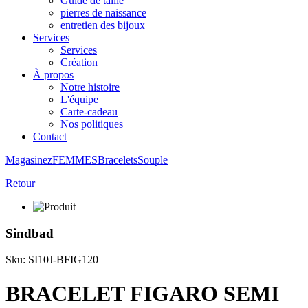
Guide de taille
pierres de naissance
entretien des bijoux
Services
Services
Création
À propos
Notre histoire
L'équipe
Carte-cadeau
Nos politiques
Contact
Magasinez
FEMMES
Bracelets
Souple
Retour
Sindbad
Sku: SI10J-BFIG120
BRACELET FIGARO SEMI