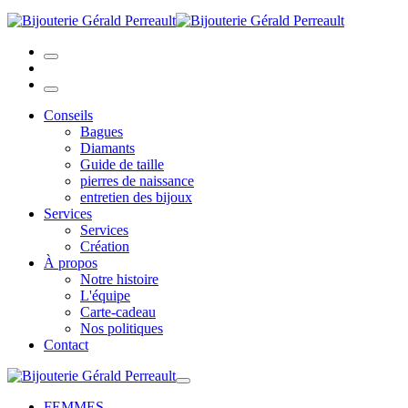
Conseils
Bagues
Diamants
Guide de taille
pierres de naissance
entretien des bijoux
Services
Services
Création
À propos
Notre histoire
L'équipe
Carte-cadeau
Nos politiques
Contact
FEMMES