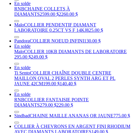
En solde
RNB
CHAINE COLLETS À
DIAMANTS
2599.00 $
2260.00 $
Malo
COLLIER PENDENTIF DIAMANT
LABORATOIRE 0.25CT VS F 14KJ
825.00 $
Pandora
COLLIER NOEUD INFINI
130.00 $
En solde
Malo
COLLIER 10KB DIAMANTS DE LABORATOIRE
295.00 $
249.00 $
En solde
Ti Sento
COLLIER CHAÎNE DOUBLE CENTRE
MAILLON OVAL 2 PERLES SYNTH ARG ET PL
JAUNE 42CM
199.00 $
140.40 $
En solde
RNB
COLLIER FANTAISIE POINTE
DIAMANTS
279.00 $
229.00 $
Sindbad
CHAINE MAILLE ANANAS OR JAUNE
775.00 $
COLLIER À CHEVRONS EN ARGENT FINI RHODIUM
AVEC DIAMANTS LABORATOIRES
149.00 $