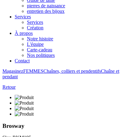
Guide de taille
pierres de naissance
entretien des bijoux
Services
Services
Création
À propos
Notre histoire
L'équipe
Carte-cadeau
Nos politiques
Contact
Magasinez
FEMMES
Chaînes, colliers et pendentifs
Chaîne et
pendant
Retour
Brosway