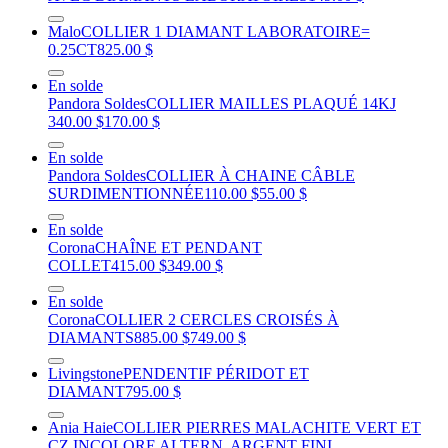
Malo
COLLIER 1 DIAMANT LABORATOIRE=
0.25CT
825.00 $
En solde
Pandora Soldes
COLLIER MAILLES PLAQUÉ 14KJ
340.00 $
170.00 $
En solde
Pandora Soldes
COLLIER À CHAINE CÂBLE
SURDIMENTIONNÉE
110.00 $
55.00 $
En solde
Corona
CHAÎNE ET PENDANT
COLLET
415.00 $
349.00 $
En solde
Corona
COLLIER 2 CERCLES CROISÉS À
DIAMANTS
885.00 $
749.00 $
Livingstone
PENDENTIF PÉRIDOT ET
DIAMANT
795.00 $
Ania Haie
COLLIER PIERRES MALACHITE VERT ET
CZ INCOLORE ALTERN. ARGENT FINI