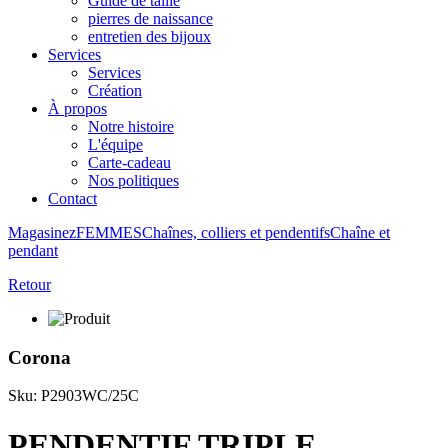
Guide de taille
pierres de naissance
entretien des bijoux
Services
Services
Création
À propos
Notre histoire
L'équipe
Carte-cadeau
Nos politiques
Contact
Magasinez
FEMMES
Chaînes, colliers et pendentifs
Chaîne et
pendant
Retour
Corona
Sku: P2903WC/25C
PENDENTIF TRIPLE