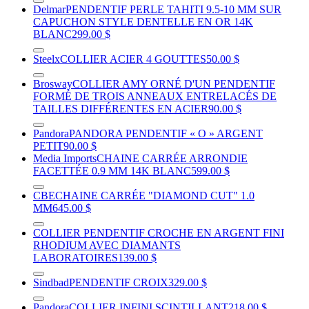
Delmar
PENDENTIF PERLE TAHITI 9.5-10 MM SUR
CAPUCHON STYLE DENTELLE EN OR 14K
BLANC
299.00 $
Steelx
COLLIER ACIER 4 GOUTTES
50.00 $
Brosway
COLLIER AMY ORNÉ D'UN PENDENTIF
FORMÉ DE TROIS ANNEAUX ENTRELACÉS DE
TAILLES DIFFÉRENTES EN ACIER
90.00 $
Pandora
PANDORA PENDENTIF « O » ARGENT
PETIT
90.00 $
Media Imports
CHAINE CARRÉE ARRONDIE
FACETTÉE 0.9 MM 14K BLANC
599.00 $
CBE
CHAINE CARRÉE "DIAMOND CUT" 1.0
MM
645.00 $
COLLIER PENDENTIF CROCHE EN ARGENT FINI
RHODIUM AVEC DIAMANTS
LABORATOIRES
139.00 $
Sindbad
PENDENTIF CROIX
329.00 $
Pandora
COLLIER INFINI SCINTILLANT
218.00 $