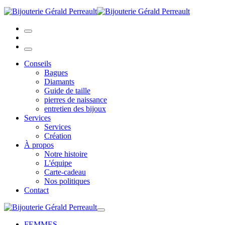
Conseils
Bagues
Diamants
Guide de taille
pierres de naissance
entretien des bijoux
Services
Services
Création
À propos
Notre histoire
L'équipe
Carte-cadeau
Nos politiques
Contact
FEMMES