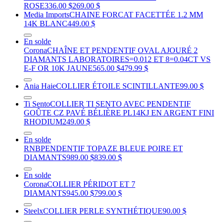
ROSE
336.00 $
269.00 $
Media Imports
CHAINE FORCAT FACETTÉE 1.2 MM
14K BLANC
449.00 $
En solde
Corona
CHAÎNE ET PENDENTIF OVAL AJOURÉ 2
DIAMANTS LABORATOIRES=0.012 ET 8=0.04CT VS
E-F OR 10K JAUNE
565.00 $
479.99 $
Ania Haie
COLLIER ÉTOILE SCINTILLANTE
99.00 $
Ti Sento
COLLIER TI SENTO AVEC PENDENTIF
GOÛTE CZ PAVÉ BÉLIÈRE PL14KJ EN ARGENT FINI
RHODIUM
249.00 $
En solde
RNB
PENDENTIF TOPAZE BLEUE POIRE ET
DIAMANTS
989.00 $
839.00 $
En solde
Corona
COLLIER PÉRIDOT ET 7
DIAMANTS
945.00 $
799.00 $
Steelx
COLLIER PERLE SYNTHÉTIQUE
90.00 $