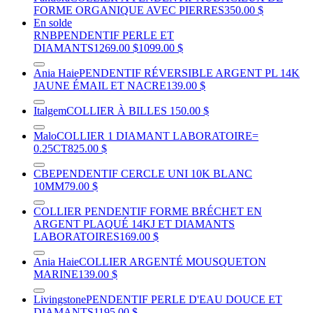
FORME ORGANIQUE AVEC PIERRES
350.00 $
En solde
RNB
PENDENTIF PERLE ET
DIAMANTS
1269.00 $
1099.00 $
Ania Haie
PENDENTIF RÉVERSIBLE ARGENT PL 14K
JAUNE ÉMAIL ET NACRE
139.00 $
Italgem
COLLIER À BILLES
150.00 $
Malo
COLLIER 1 DIAMANT LABORATOIRE=
0.25CT
825.00 $
CBE
PENDENTIF CERCLE UNI 10K BLANC
10MM
79.00 $
COLLIER PENDENTIF FORME BRÉCHET EN
ARGENT PLAQUÉ 14KJ ET DIAMANTS
LABORATOIRES
169.00 $
Ania Haie
COLLIER ARGENTÉ MOUSQUETON
MARINE
139.00 $
Livingstone
PENDENTIF PERLE D'EAU DOUCE ET
DIAMANTS
1195.00 $