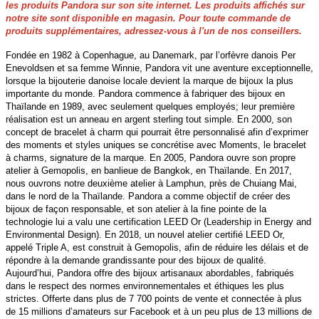
les produits Pandora sur son site internet. Les produits affichés sur
notre site sont disponible en magasin. Pour toute commande de
produits supplémentaires, adressez-vous à l'un de nos conseillers.
Fondée en 1982 à Copenhague, au Danemark, par l’orfèvre danois Per
Enevoldsen et sa femme Winnie, Pandora vit une aventure exceptionnelle,
lorsque la bijouterie danoise locale devient la marque de bijoux la plus
importante du monde. Pandora commence à fabriquer des bijoux en
Thaïlande en 1989, avec seulement quelques employés; leur première
réalisation est un anneau en argent sterling tout simple. En 2000, son
concept de bracelet à charm qui pourrait être personnalisé afin d’exprimer
des moments et styles uniques se concrétise avec Moments, le bracelet
à charms, signature de la marque. En 2005, Pandora ouvre son propre
atelier à Gemopolis, en banlieue de Bangkok, en Thaïlande. En 2017,
nous ouvrons notre deuxième atelier à Lamphun, près de Chuiang Mai,
dans le nord de la Thaïlande. Pandora a comme objectif de créer des
bijoux de façon responsable, et son atelier à la fine pointe de la
technologie lui a valu une certification LEED Or (Leadership in Energy and
Environmental Design). En 2018, un nouvel atelier certifié LEED Or,
appelé Triple A, est construit à Gemopolis, afin de réduire les délais et de
répondre à la demande grandissante pour des bijoux de qualité.
Aujourd’hui, Pandora offre des bijoux artisanaux abordables, fabriqués
dans le respect des normes environnementales et éthiques les plus
strictes. Offerte dans plus de 7 700 points de vente et connectée à plus
de 15 millions d’amateurs sur Facebook et à un peu plus de 13 millions de