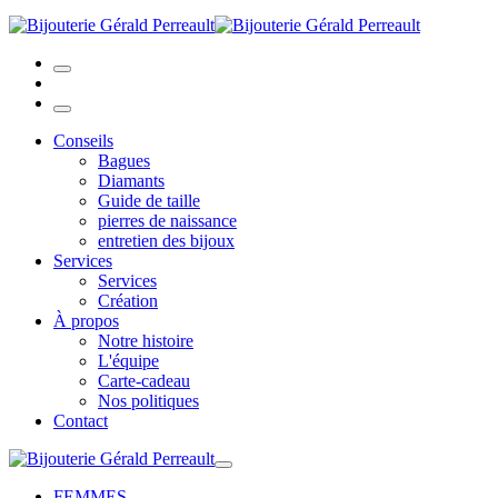
Conseils
Bagues
Diamants
Guide de taille
pierres de naissance
entretien des bijoux
Services
Services
Création
À propos
Notre histoire
L'équipe
Carte-cadeau
Nos politiques
Contact
FEMMES