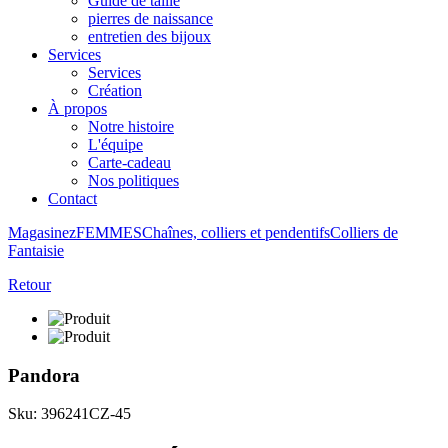
Guide de taille
pierres de naissance
entretien des bijoux
Services
Services
Création
À propos
Notre histoire
L'équipe
Carte-cadeau
Nos politiques
Contact
Magasinez
FEMMES
Chaînes, colliers et pendentifs
Colliers de
Fantaisie
Retour
Pandora
Sku: 396241CZ-45