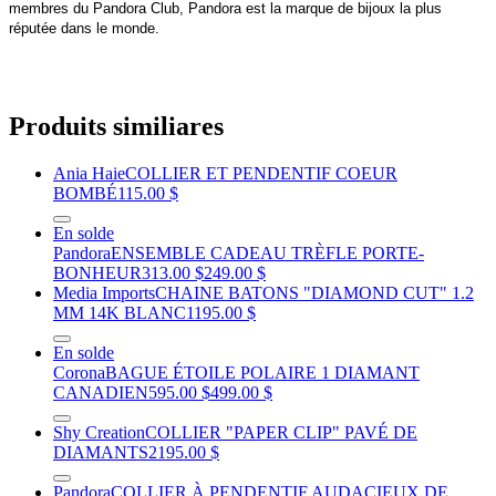
membres du Pandora Club, Pandora est la marque de bijoux la plus
réputée dans le monde.
Produits similiares
Ania Haie
COLLIER ET PENDENTIF COEUR
BOMBÉ
115.00 $
En solde
Pandora
ENSEMBLE CADEAU TRÈFLE PORTE-
BONHEUR
313.00 $
249.00 $
Media Imports
CHAINE BATONS "DIAMOND CUT" 1.2
MM 14K BLANC
1195.00 $
En solde
Corona
BAGUE ÉTOILE POLAIRE 1 DIAMANT
CANADIEN
595.00 $
499.00 $
Shy Creation
COLLIER "PAPER CLIP" PAVÉ DE
DIAMANTS
2195.00 $
Pandora
COLLIER À PENDENTIF AUDACIEUX DE