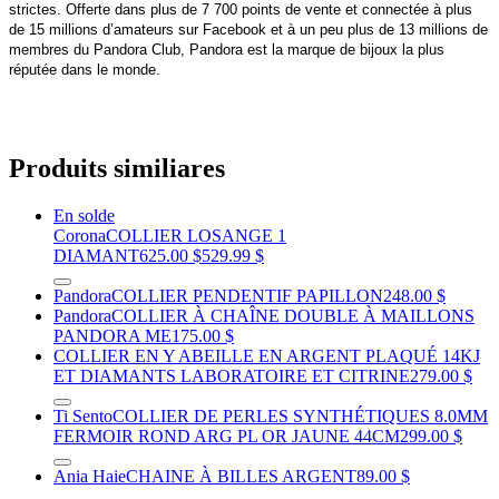
strictes. Offerte dans plus de 7 700 points de vente et connectée à plus
de 15 millions d’amateurs sur Facebook et à un peu plus de 13 millions de
membres du Pandora Club, Pandora est la marque de bijoux la plus
réputée dans le monde.
Produits similiares
En solde
Corona
COLLIER LOSANGE 1
DIAMANT
625.00 $
529.99 $
Pandora
COLLIER PENDENTIF PAPILLON
248.00 $
Pandora
COLLIER À CHAÎNE DOUBLE À MAILLONS
PANDORA ME
175.00 $
COLLIER EN Y ABEILLE EN ARGENT PLAQUÉ 14KJ
ET DIAMANTS LABORATOIRE ET CITRINE
279.00 $
Ti Sento
COLLIER DE PERLES SYNTHÉTIQUES 8.0MM
FERMOIR ROND ARG PL OR JAUNE 44CM
299.00 $
Ania Haie
CHAINE À BILLES ARGENT
89.00 $