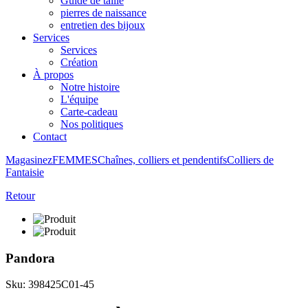
Guide de taille
pierres de naissance
entretien des bijoux
Services
Services
Création
À propos
Notre histoire
L'équipe
Carte-cadeau
Nos politiques
Contact
Magasinez
FEMMES
Chaînes, colliers et pendentifs
Colliers de
Fantaisie
Retour
Pandora
Sku: 398425C01-45