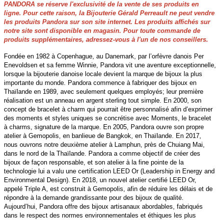
PANDORA se réserve l'exclusivité de la vente de ses produits en
ligne. Pour cette raison, la Bijouterie Gérald Perreault ne peut vendre
les produits Pandora sur son site internet. Les produits affichés sur
notre site sont disponible en magasin. Pour toute commande de
produits supplémentaires, adressez-vous à l'un de nos conseillers.
Fondée en 1982 à Copenhague, au Danemark, par l’orfèvre danois Per
Enevoldsen et sa femme Winnie, Pandora vit une aventure exceptionnelle,
lorsque la bijouterie danoise locale devient la marque de bijoux la plus
importante du monde. Pandora commence à fabriquer des bijoux en
Thaïlande en 1989, avec seulement quelques employés; leur première
réalisation est un anneau en argent sterling tout simple. En 2000, son
concept de bracelet à charm qui pourrait être personnalisé afin d’exprimer
des moments et styles uniques se concrétise avec Moments, le bracelet
à charms, signature de la marque. En 2005, Pandora ouvre son propre
atelier à Gemopolis, en banlieue de Bangkok, en Thaïlande. En 2017,
nous ouvrons notre deuxième atelier à Lamphun, près de Chuiang Mai,
dans le nord de la Thaïlande. Pandora a comme objectif de créer des
bijoux de façon responsable, et son atelier à la fine pointe de la
technologie lui a valu une certification LEED Or (Leadership in Energy and
Environmental Design). En 2018, un nouvel atelier certifié LEED Or,
appelé Triple A, est construit à Gemopolis, afin de réduire les délais et de
répondre à la demande grandissante pour des bijoux de qualité.
Aujourd’hui, Pandora offre des bijoux artisanaux abordables, fabriqués
dans le respect des normes environnementales et éthiques les plus