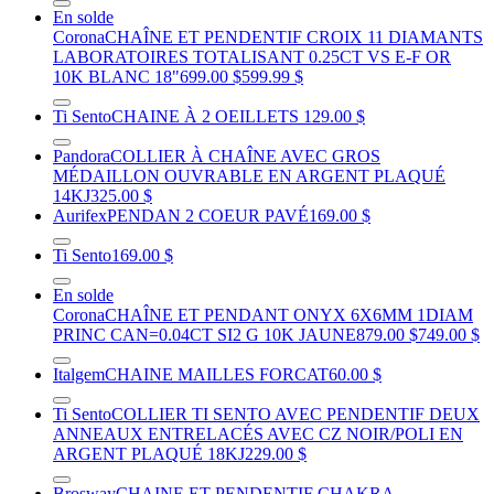
En solde
Corona
CHAÎNE ET PENDENTIF CROIX 11 DIAMANTS
LABORATOIRES TOTALISANT 0.25CT VS E-F OR
10K BLANC 18"
699.00 $
599.99 $
Ti Sento
CHAINE À 2 OEILLETS
129.00 $
Pandora
COLLIER À CHAÎNE AVEC GROS
MÉDAILLON OUVRABLE EN ARGENT PLAQUÉ
14KJ
325.00 $
Aurifex
PENDAN 2 COEUR PAVÉ
169.00 $
Ti Sento
169.00 $
En solde
Corona
CHAÎNE ET PENDANT ONYX 6X6MM 1DIAM
PRINC CAN=0.04CT SI2 G 10K JAUNE
879.00 $
749.00 $
Italgem
CHAINE MAILLES FORCAT
60.00 $
Ti Sento
COLLIER TI SENTO AVEC PENDENTIF DEUX
ANNEAUX ENTRELACÉS AVEC CZ NOIR/POLI EN
ARGENT PLAQUÉ 18KJ
229.00 $
Brosway
CHAINE ET PENDENTIF CHAKRA