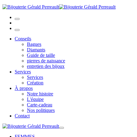
Conseils
Bagues
Diamants
Guide de taille
pierres de naissance
entretien des bijoux
Services
Services
Création
À propos
Notre histoire
L'équipe
Carte-cadeau
Nos politiques
Contact
FEMMES