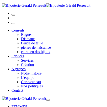
Conseils
Bagues
Diamants
Guide de taille
pierres de naissance
entretien des bijoux
Services
Services
Création
À propos
Notre histoire
L'équipe
Carte-cadeau
Nos politiques
Contact
FEMMES