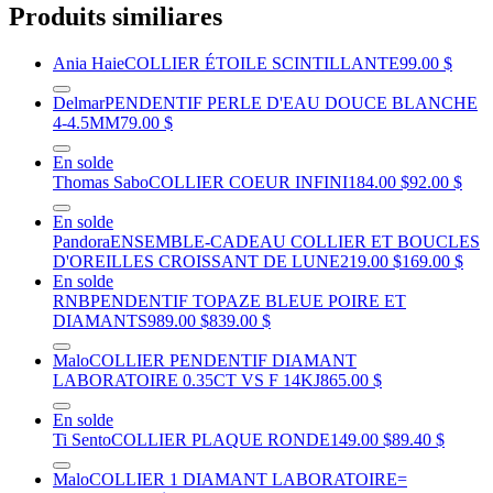
Produits similiares
Ania Haie
COLLIER ÉTOILE SCINTILLANTE
99.00 $
Delmar
PENDENTIF PERLE D'EAU DOUCE BLANCHE
4-4.5MM
79.00 $
En solde
Thomas Sabo
COLLIER COEUR INFINI
184.00 $
92.00 $
En solde
Pandora
ENSEMBLE-CADEAU COLLIER ET BOUCLES
D'OREILLES CROISSANT DE LUNE
219.00 $
169.00 $
En solde
RNB
PENDENTIF TOPAZE BLEUE POIRE ET
DIAMANTS
989.00 $
839.00 $
Malo
COLLIER PENDENTIF DIAMANT
LABORATOIRE 0.35CT VS F 14KJ
865.00 $
En solde
Ti Sento
COLLIER PLAQUE RONDE
149.00 $
89.40 $
Malo
COLLIER 1 DIAMANT LABORATOIRE=