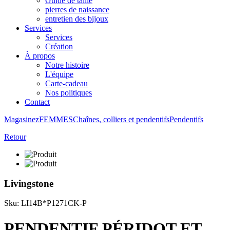
Guide de taille
pierres de naissance
entretien des bijoux
Services
Services
Création
À propos
Notre histoire
L'équipe
Carte-cadeau
Nos politiques
Contact
Magasinez
FEMMES
Chaînes, colliers et pendentifs
Pendentifs
Retour
Livingstone
Sku: LI14B*P1271CK-P
PENDENTIF PÉRIDOT ET