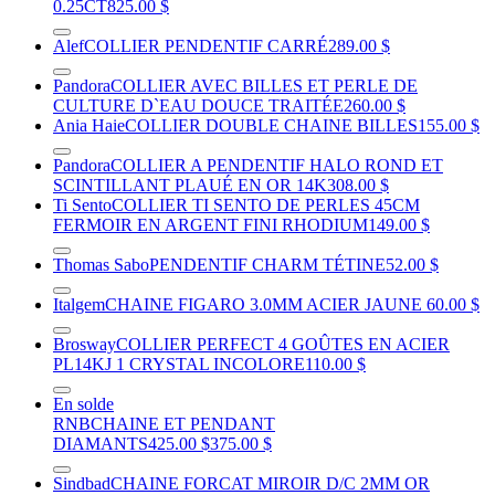
0.25CT
825.00 $
Alef
COLLIER PENDENTIF CARRÉ
289.00 $
Pandora
COLLIER AVEC BILLES ET PERLE DE
CULTURE D`EAU DOUCE TRAITÉE
260.00 $
Ania Haie
COLLIER DOUBLE CHAINE BILLES
155.00 $
Pandora
COLLIER A PENDENTIF HALO ROND ET
SCINTILLANT PLAUÉ EN OR 14K
308.00 $
Ti Sento
COLLIER TI SENTO DE PERLES 45CM
FERMOIR EN ARGENT FINI RHODIUM
149.00 $
Thomas Sabo
PENDENTIF CHARM TÉTINE
52.00 $
Italgem
CHAINE FIGARO 3.0MM ACIER JAUNE
60.00 $
Brosway
COLLIER PERFECT 4 GOÛTES EN ACIER
PL14KJ 1 CRYSTAL INCOLORE
110.00 $
En solde
RNB
CHAINE ET PENDANT
DIAMANTS
425.00 $
375.00 $
Sindbad
CHAINE FORCAT MIROIR D/C 2MM OR