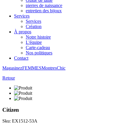
Guide de taille
pierres de naissance
entretien des bijoux
Services
Services
Création
À propos
Notre histoire
L'équipe
Carte-cadeau
Nos politiques
Contact
Magasinez
FEMMES
Montres
Chic
Retour
Citizen
Sku: EX1512-53A