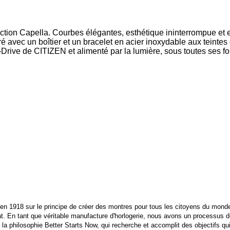
ion Capella. Courbes élégantes, esthétique ininterrompue et ex
é avec un boîtier et un bracelet en acier inoxydable aux teinte
Drive de CITIZEN et alimenté par la lumière, sous toutes ses fo
dé en 1918 sur le principe de créer des montres pour tous les citoyens du mo
nat. En tant que véritable manufacture d'horlogerie, nous avons un processus de
a philosophie Better Starts Now, qui recherche et accomplit des objectifs qu