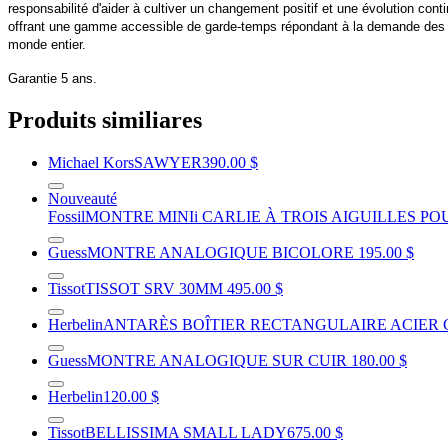
responsabilité d'aider à cultiver un changement positif et une évolution con
offrant une gamme accessible de garde-temps répondant à la demande des ci
monde entier.
Garantie 5 ans.
Produits similiares
Michael Kors
SAWYER
390.00 $
Nouveauté
Fossil
MONTRE MINIi CARLIE À TROIS AIGUILLES P
Guess
MONTRE ANALOGIQUE BICOLORE
195.00 $
Tissot
TISSOT SRV 30MM
495.00 $
Herbelin
ANTARÈS BOÎTIER RECTANGULAIRE ACIER 
Guess
MONTRE ANALOGIQUE SUR CUIR
180.00 $
Herbelin
120.00 $
Tissot
BELLISSIMA SMALL LADY
675.00 $