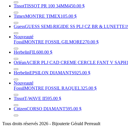
Tissot
TISSOT PR 100 34MM
450.00 $
Timex
MONTRE TIMEX
105.00 $
Guess
GUESS SEMI-RIGIDE SS PLJ CZ BR & LUNETTE
1
Nouveauté
Fossil
MONTRE FOSSIL GILMORE
270.00 $
Herbelin
FIL
600.00 $
Orléan
ACIER PLJ CAD CREME CERCLE FANT V SAPH
Herbelin
EPSILON DIAMANTS
925.00 $
Nouveauté
Fossil
MONTRE FOSSIL RAQUEL
325.00 $
Tissot
T-WAVE II
595.00 $
Citizen
CORSO DIAMANT
595.00 $
Tous droits réservés 2026 - Bijouterie Gérald Perreault