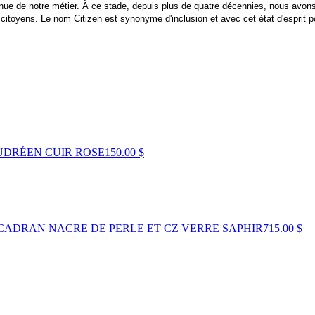
tinue de notre métier. À ce stade, depuis plus de quatre décennies, nous avon
toyens. Le nom Citizen est synonyme d'inclusion et avec cet état d'esprit po
OUDRÉEN CUIR ROSE
150.00 $
CADRAN NACRE DE PERLE ET CZ VERRE SAPHIR
715.00 $