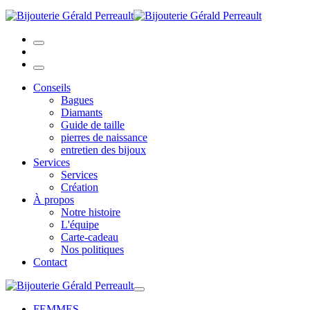
Conseils
Bagues
Diamants
Guide de taille
pierres de naissance
entretien des bijoux
Services
Services
Création
À propos
Notre histoire
L'équipe
Carte-cadeau
Nos politiques
Contact
FEMMES