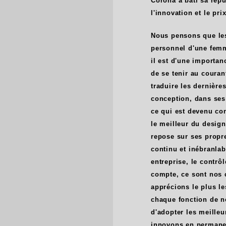
Corona a bâti sa réput
l'innovation et le prix
Nous pensons que les 
personnel d'une femm
il est d'une importanc
de se tenir au couran
traduire les dernièr
conception, dans ses
ce qui est devenu co
le meilleur du design
repose sur ses propr
continu et inébranlab
entreprise, le contrôl
compte, ce sont nos c
apprécions le plus l
chaque fonction de no
d'adopter les meilleu
innovons en permanen