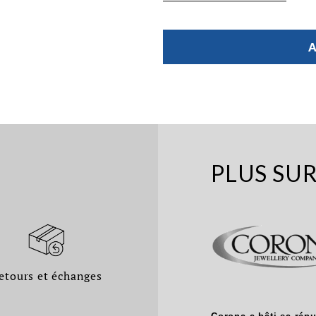
A
PLUS SU
etours et échanges