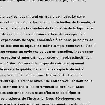
ation sur quatre piliers de force: le style, la qualité,
.
bijoux sont avant tout un article de mode. Le style
e est influencé par les tendances actuelles de la mode, et
e capitale pour les leaders de l'industrie de la bijouterie
t de ces tendances. Corona est fière de sa capacité à
es expressions de style, combinées à de bons principes de
 collections de bijoux. En même temps, nous avons établi
nnu comme un style exclusivement canadien, incorporant
 européen et américain pour créer un look distinctif qui
es mérites. Corona's témoigne de notre engagement
le envers la qualité. Dans tous les aspects de notre
e de la qualité est une priorité constante. En fin de
lients qui dictent le niveau de notre travail et dont nous
es contributions et les commentaires continus. Dans
tre entreprise, nous nous efforçons de diriger et
res pratiques de l'industrie. Nous développons et
ce grâce à nos propres investissements, en donnant à