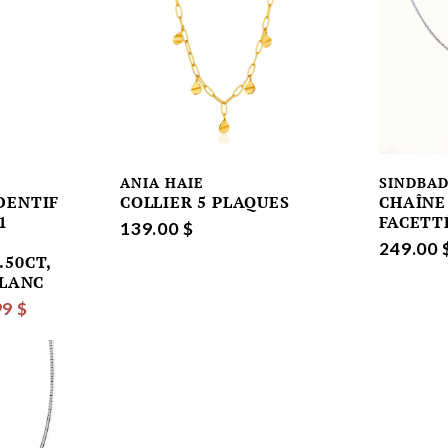
ANIA HAIE
SINDBA
DENTIF
COLLIER 5 PLAQUES
CHAÎNE
1
FACETT
139.00 $
249.00 
.50CT,
BLANC
99 $