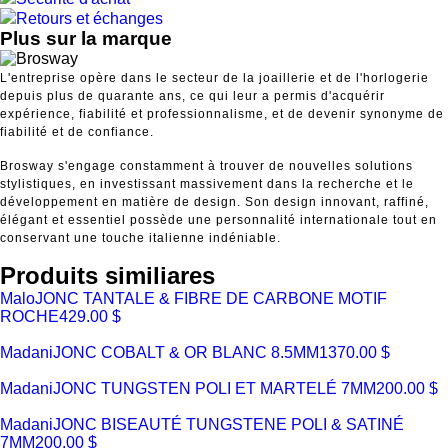
Retours et échanges
Plus sur la marque
L'entreprise opère dans le secteur de la joaillerie et de l'horlogerie
depuis plus de quarante ans, ce qui leur a permis d'acquérir
expérience, fiabilité et professionnalisme, et de devenir synonyme de
fiabilité et de confiance.
Brosway s'engage constamment à trouver de nouvelles solutions
stylistiques, en investissant massivement dans la recherche et le
développement en matière de design. Son design innovant, raffiné,
élégant et essentiel possède une personnalité internationale tout en
conservant une touche italienne indéniable.
Produits similiares
Malo
JONC TANTALE & FIBRE DE CARBONE MOTIF
ROCHE
429.00 $
Madani
JONC COBALT & OR BLANC 8.5MM
1370.00 $
Madani
JONC TUNGSTEN POLI ET MARTELÉ 7MM
200.00 $
Madani
JONC BISEAUTÉ TUNGSTENE POLI & SATINÉ
7MM
200.00 $