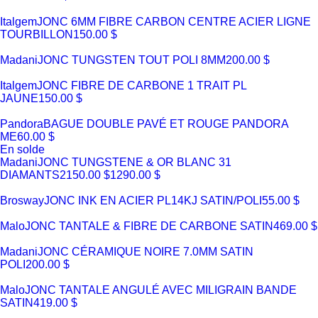
Italgem
JONC 6MM FIBRE CARBON CENTRE ACIER LIGNE
TOURBILLON
150.00 $
Madani
JONC TUNGSTEN TOUT POLI 8MM
200.00 $
Italgem
JONC FIBRE DE CARBONE 1 TRAIT PL
JAUNE
150.00 $
Pandora
BAGUE DOUBLE PAVÉ ET ROUGE PANDORA
ME
60.00 $
En solde
Madani
JONC TUNGSTENE & OR BLANC 31
DIAMANTS
2150.00 $
1290.00 $
Brosway
JONC INK EN ACIER PL14KJ SATIN/POLI
55.00 $
Malo
JONC TANTALE & FIBRE DE CARBONE SATIN
469.00 $
Madani
JONC CÉRAMIQUE NOIRE 7.0MM SATIN
POLI
200.00 $
Malo
JONC TANTALE ANGULÉ AVEC MILIGRAIN BANDE
SATIN
419.00 $