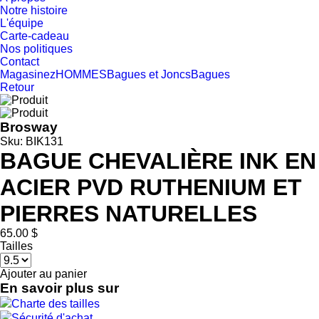
Notre histoire
L'équipe
Carte-cadeau
Nos politiques
Contact
Magasinez
HOMMES
Bagues et Joncs
Bagues
Retour
Brosway
Sku: BIK131
BAGUE CHEVALIÈRE INK EN
ACIER PVD RUTHENIUM ET
PIERRES NATURELLES
65.00 $
Tailles
Ajouter au panier
En savoir plus sur
Charte des tailles
Sécurité d'achat