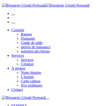
Conseils
Bagues
Diamants
Guide de taille
pierres de naissance
entretien des bijoux
Services
Services
Création
À propos
Notre histoire
L'équipe
Carte-cadeau
Nos politiques
Contact
FEMMES