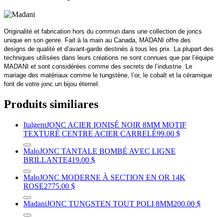
Originalité et fabrication hors du commun dans une collection de joncs
unique en son genre. Fait à la main au Canada, MADANI offre des
designs de qualité et d’avant-garde destinés à tous les prix. La plupart des
techniques utilisées dans leurs créations ne sont connues que par l’équipe
MADANI et sont considérées comme des secrets de l’industrie. Le
mariage des matériaux comme le tungstène, l’or, le cobalt et la céramique
font de votre jonc un bijou éternel.
Produits similiares
Italgem
JONC ACIER IONISÉ NOIR 8MM MOTIF
TEXTURÉ CENTRE ACIER CARRELÉ
99.00 $
Malo
JONC TANTALE BOMBÉ AVEC LIGNE
BRILLANTE
419.00 $
Malo
JONC MODERNE À SECTION EN OR 14K
ROSE
2775.00 $
Madani
JONC TUNGSTEN TOUT POLI 8MM
200.00 $