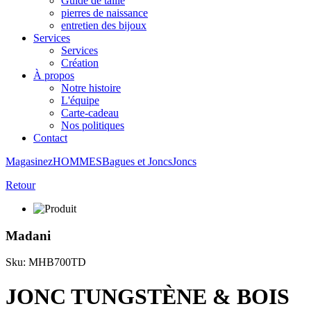
Guide de taille
pierres de naissance
entretien des bijoux
Services
Services
Création
À propos
Notre histoire
L'équipe
Carte-cadeau
Nos politiques
Contact
Magasinez
HOMMES
Bagues et Joncs
Joncs
Retour
Madani
Sku: MHB700TD
JONC TUNGSTÈNE & BOIS