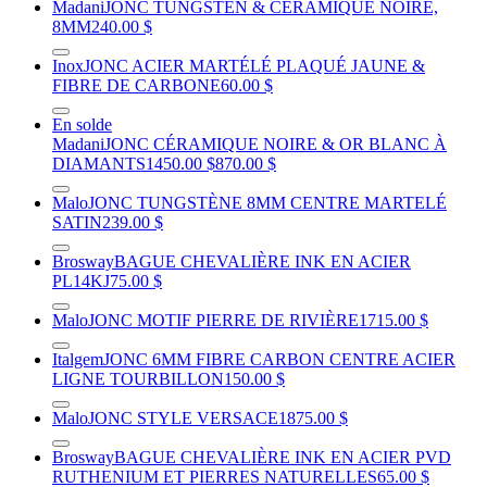
Madani
JONC TUNGSTEN & CERAMIQUE NOIRE,
8MM
240.00 $
Inox
JONC ACIER MARTÉLÉ PLAQUÉ JAUNE &
FIBRE DE CARBONE
60.00 $
En solde
Madani
JONC CÉRAMIQUE NOIRE & OR BLANC À
DIAMANTS
1450.00 $
870.00 $
Malo
JONC TUNGSTÈNE 8MM CENTRE MARTELÉ
SATIN
239.00 $
Brosway
BAGUE CHEVALIÈRE INK EN ACIER
PL14KJ
75.00 $
Malo
JONC MOTIF PIERRE DE RIVIÈRE
1715.00 $
Italgem
JONC 6MM FIBRE CARBON CENTRE ACIER
LIGNE TOURBILLON
150.00 $
Malo
JONC STYLE VERSACE
1875.00 $
Brosway
BAGUE CHEVALIÈRE INK EN ACIER PVD
RUTHENIUM ET PIERRES NATURELLES
65.00 $