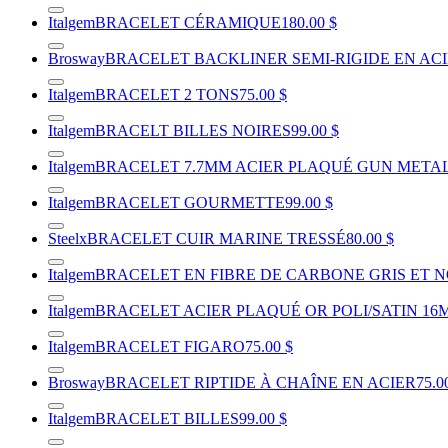
Italgem
BRACELET CÉRAMIQUE
180.00 $
Brosway
BRACELET BACKLINER SEMI-RIGIDE EN ACIE
Italgem
BRACELET 2 TONS
75.00 $
Italgem
BRACELT BILLES NOIRES
99.00 $
Italgem
BRACELET 7.7MM ACIER PLAQUÉ GUN MET
Italgem
BRACELET GOURMETTE
99.00 $
Steelx
BRACELET CUIR MARINE TRESSÉ
80.00 $
Italgem
BRACELET EN FIBRE DE CARBONE GRIS ET N
Italgem
BRACELET ACIER PLAQUÉ OR POLI/SATIN 16
Italgem
BRACELET FIGARO
75.00 $
Brosway
BRACELET RIPTIDE À CHAÎNE EN ACIER
75.0
Italgem
BRACELET BILLES
99.00 $