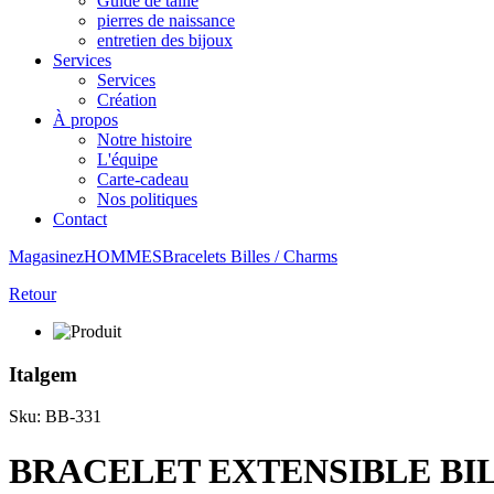
Guide de taille
pierres de naissance
entretien des bijoux
Services
Services
Création
À propos
Notre histoire
L'équipe
Carte-cadeau
Nos politiques
Contact
Magasinez
HOMMES
Bracelets
Billes / Charms
Retour
Italgem
Sku: BB-331
BRACELET EXTENSIBLE BI