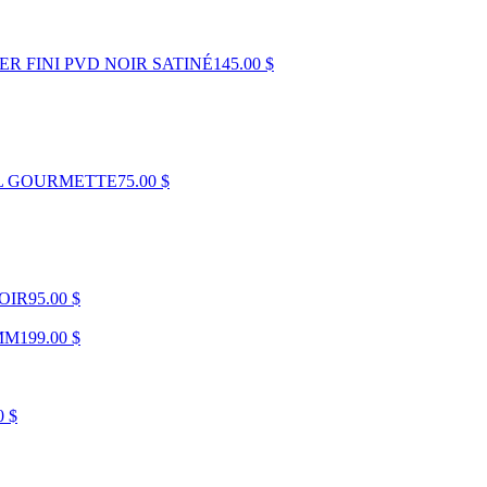
R FINI PVD NOIR SATINÉ
145.00 $
AL GOURMETTE
75.00 $
OIR
95.00 $
MM
199.00 $
0 $