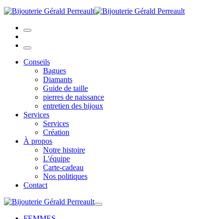
Conseils
Bagues
Diamants
Guide de taille
pierres de naissance
entretien des bijoux
Services
Services
Création
À propos
Notre histoire
L'équipe
Carte-cadeau
Nos politiques
Contact
FEMMES