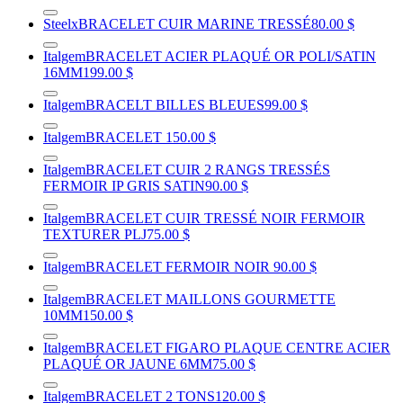
Steelx
BRACELET CUIR MARINE TRESSÉ
80.00 $
Italgem
BRACELET ACIER PLAQUÉ OR POLI/SATIN
16MM
199.00 $
Italgem
BRACELT BILLES BLEUES
99.00 $
Italgem
BRACELET
150.00 $
Italgem
BRACELET CUIR 2 RANGS TRESSÉS
FERMOIR IP GRIS SATIN
90.00 $
Italgem
BRACELET CUIR TRESSÉ NOIR FERMOIR
TEXTURER PLJ
75.00 $
Italgem
BRACELET FERMOIR NOIR
90.00 $
Italgem
BRACELET MAILLONS GOURMETTE
10MM
150.00 $
Italgem
BRACELET FIGARO PLAQUE CENTRE ACIER
PLAQUÉ OR JAUNE 6MM
75.00 $
Italgem
BRACELET 2 TONS
120.00 $