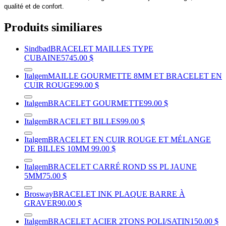
qualité et de confort.
Produits similiares
Sindbad
BRACELET MAILLES TYPE
CUBAINE
5745.00 $
Italgem
MAILLE GOURMETTE 8MM ET BRACELET EN
CUIR ROUGE
99.00 $
Italgem
BRACELET GOURMETTE
99.00 $
Italgem
BRACELET BILLES
99.00 $
Italgem
BRACELET EN CUIR ROUGE ET MÉLANGE
DE BILLES 10MM
99.00 $
Italgem
BRACELET CARRÉ ROND SS PL JAUNE
5MM
75.00 $
Brosway
BRACELET INK PLAQUE BARRE À
GRAVER
90.00 $
Italgem
BRACELET ACIER 2TONS POLI/SATIN
150.00 $