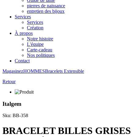
Guide de taille
pierres de naissance
entretien des bijoux
Services
Services
Création
À propos
Notre histoire
L'équipe
Carte-cadeau
Nos politiques
Contact
Magasinez
HOMMES
Bracelets
Extensible
Retour
Italgem
Sku: BB-358
BRACELET BILLES GRISES