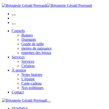
Conseils
Bagues
Diamants
Guide de taille
pierres de naissance
entretien des bijoux
Services
Services
Création
À propos
Notre histoire
L'équipe
Carte-cadeau
Nos politiques
Contact
FEMMES