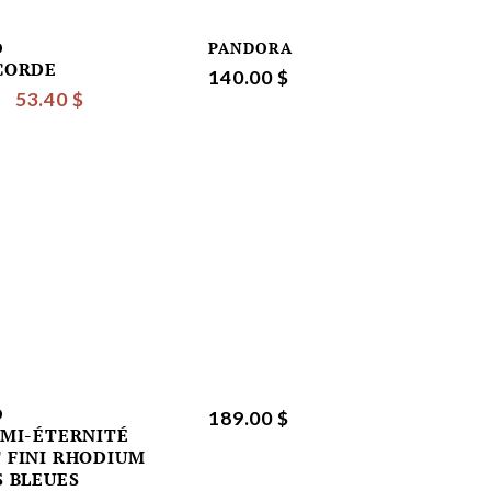
O
PANDORA
CORDE
140.00 $
53.40 $
O
189.00 $
EMI-ÉTERNITÉ
 FINI RHODIUM
S BLEUES