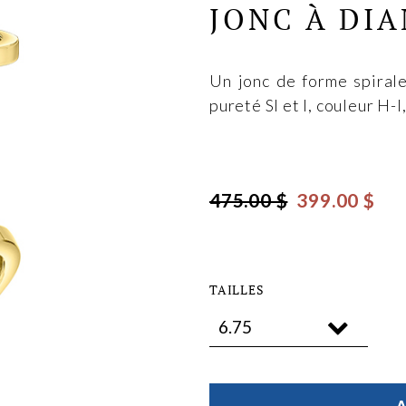
JONC À DI
Un jonc de forme spirale
pureté SI et I, couleur H-I
475.00 $
399.00 $
TAILLES
A