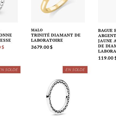
S
MALO
BAGUE 
RONNE
TRINITÉ DIAMANT DE
ARGENT
CESSE
LABORATOIRE
JAUNE 
DE DIA
 $
3679.00 $
LABORA
119.00 
EN SOLDE
EN SOLDE