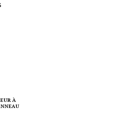
$
OEUR À
ANNEAU