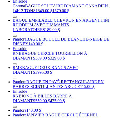
En solde
Corona
BAGUE SOLITAIRE DIAMANT CANADIEN
14K 2 TONS
1849.00 $
1579.00 $
BAGUE EMPILABLE CHEVRON EN ARGENT FINI
RHODIUM AVEC DIAMANTS
LABORATOIRES
189.00 $
Pandora
BAGUE BOUCLE DE BLANCHE-NEIGE DE
DISNEY
140.00 $
En solde
RNB
BAGUE CERCLE TOURBILLON À
DIAMANTS
389.00 $
329.00 $
RMR
BAGUE DEUX RANGS AVEC
DIAMANTS
3995.00 $
Pandora
BAGUE EN PAVÉ RECTANGULAIRE EN
BARRES SCINTILLANTES ARG CZ
115.00 $
En solde
RNB
JONC À BILLES BARRE À
DIAMANTS
559.00 $
475.00 $
Pandora
140.00 $
Pandora
JANVIER BAGUE CERCLE ÉTERNEL