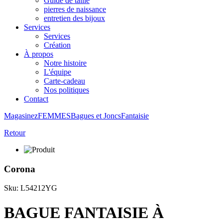
Guide de taille
pierres de naissance
entretien des bijoux
Services
Services
Création
À propos
Notre histoire
L'équipe
Carte-cadeau
Nos politiques
Contact
Magasinez
FEMMES
Bagues et Joncs
Fantaisie
Retour
Corona
Sku: L54212YG
BAGUE FANTAISIE À