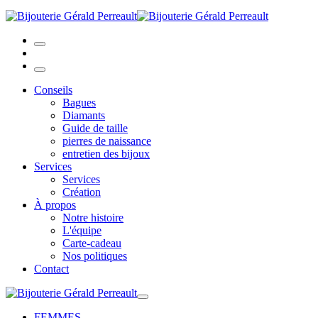
Conseils
Bagues
Diamants
Guide de taille
pierres de naissance
entretien des bijoux
Services
Services
Création
À propos
Notre histoire
L'équipe
Carte-cadeau
Nos politiques
Contact
FEMMES