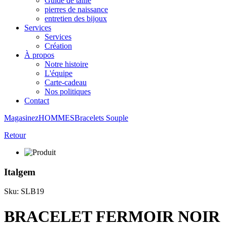
Guide de taille
pierres de naissance
entretien des bijoux
Services
Services
Création
À propos
Notre histoire
L'équipe
Carte-cadeau
Nos politiques
Contact
Magasinez
HOMMES
Bracelets
Souple
Retour
Italgem
Sku: SLB19
BRACELET FERMOIR NOIR