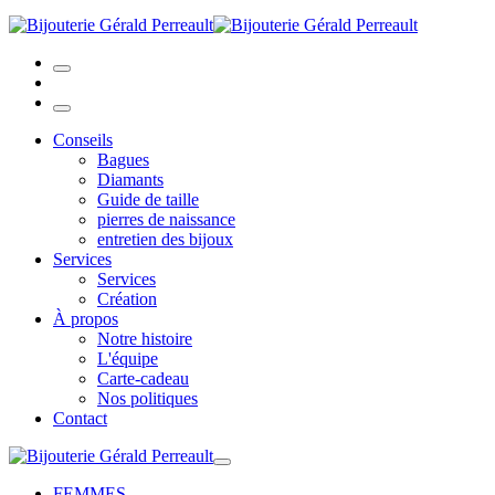
Conseils
Bagues
Diamants
Guide de taille
pierres de naissance
entretien des bijoux
Services
Services
Création
À propos
Notre histoire
L'équipe
Carte-cadeau
Nos politiques
Contact
FEMMES