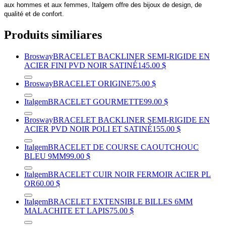
aux hommes et aux femmes, Italgem offre des bijoux de design, de
qualité et de confort.
Produits similiares
Brosway
BRACELET BACKLINER SEMI-RIGIDE EN
ACIER FINI PVD NOIR SATINÉ
145.00 $
Brosway
BRACELET ORIGINE
75.00 $
Italgem
BRACELET GOURMETTE
99.00 $
Brosway
BRACELET BACKLINER SEMI-RIGIDE EN
ACIER PVD NOIR POLI ET SATINÉ
155.00 $
Italgem
BRACELET DE COURSE CAOUTCHOUC
BLEU 9MM
99.00 $
Italgem
BRACELET CUIR NOIR FERMOIR ACIER PL
OR
60.00 $
Italgem
BRACELET EXTENSIBLE BILLES 6MM
MALACHITE ET LAPIS
75.00 $