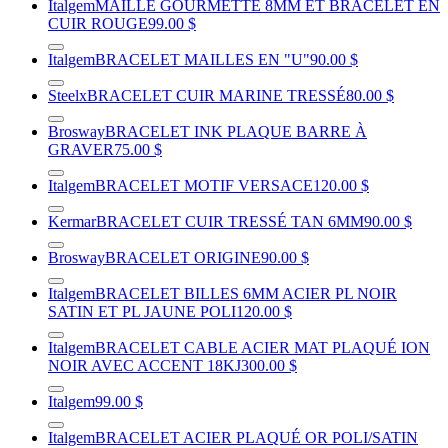
Italgem
MAILLE GOURMETTE 8MM ET BRACELET EN
CUIR ROUGE
99.00 $
Italgem
BRACELET MAILLES EN "U"
90.00 $
Steelx
BRACELET CUIR MARINE TRESSÉ
80.00 $
Brosway
BRACELET INK PLAQUE BARRE À
GRAVER
75.00 $
Italgem
BRACELET MOTIF VERSACE
120.00 $
Kermar
BRACELET CUIR TRESSÉ TAN 6MM
90.00 $
Brosway
BRACELET ORIGINE
90.00 $
Italgem
BRACELET BILLES 6MM ACIER PL NOIR
SATIN ET PL JAUNE POLI
120.00 $
Italgem
BRACELET CABLE ACIER MAT PLAQUÉ ION
NOIR AVEC ACCENT 18KJ
300.00 $
Italgem
99.00 $
Italgem
BRACELET ACIER PLAQUÉ OR POLI/SATIN