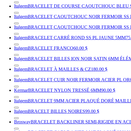
Italgem
BRACELET DE COURSE CAOUTCHOUC BLEU
Italgem
BRACELET CAOUTCHOUC NOIR FERMOIR SS PL
Italgem
BRACELET CAOUTCHOUC NOIR FERMOIR SS P
Italgem
BRACELET CARRÉ ROND SS PL JAUNE 5MM
75
Italgem
BRACELET FRANCO
60.00 $
Italgem
BRACELET BILLES ION NOIR SATIN 6MM ÉLÉ
Italgem
BRACELET À MAILLES & CZ
180.00 $
Italgem
BRACELET CUIR NOIR FERMOIR ACIER PL OR
Kermar
BRACELET NYLON TRESSÉ 6MM
90.00 $
Italgem
BRACELET 9MM ACIER PLAQUÉ DORÉ MAILL
Italgem
BRACELT BILLES NOIRES
99.00 $
Brosway
BRACELET BACKLINER SEMI-RIGIDE EN ACIE