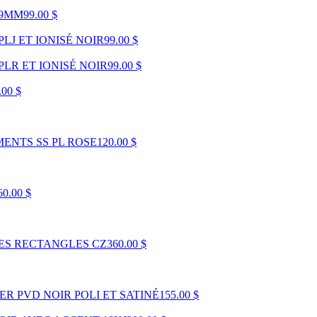
 9MM
99.00 $
J ET IONISÉ NOIR
99.00 $
LR ET IONISÉ NOIR
99.00 $
.00 $
MENTS SS PL ROSE
120.00 $
60.00 $
ES RECTANGLES CZ
360.00 $
R PVD NOIR POLI ET SATINÉ
155.00 $