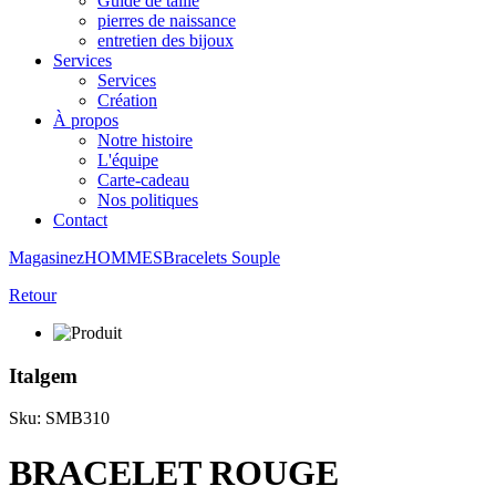
Guide de taille
pierres de naissance
entretien des bijoux
Services
Services
Création
À propos
Notre histoire
L'équipe
Carte-cadeau
Nos politiques
Contact
Magasinez
HOMMES
Bracelets
Souple
Retour
Italgem
Sku: SMB310
BRACELET ROUGE