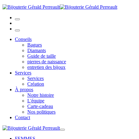
Conseils
Bagues
Diamants
Guide de taille
pierres de naissance
entretien des bijoux
Services
Services
Création
À propos
Notre histoire
L'équipe
Carte-cadeau
Nos politiques
Contact
FEMMES