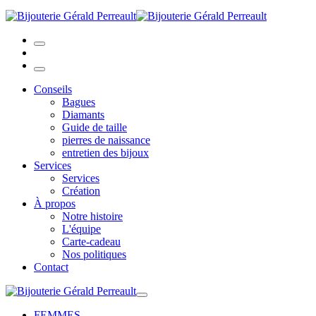
Conseils
Bagues
Diamants
Guide de taille
pierres de naissance
entretien des bijoux
Services
Services
Création
À propos
Notre histoire
L'équipe
Carte-cadeau
Nos politiques
Contact
FEMMES