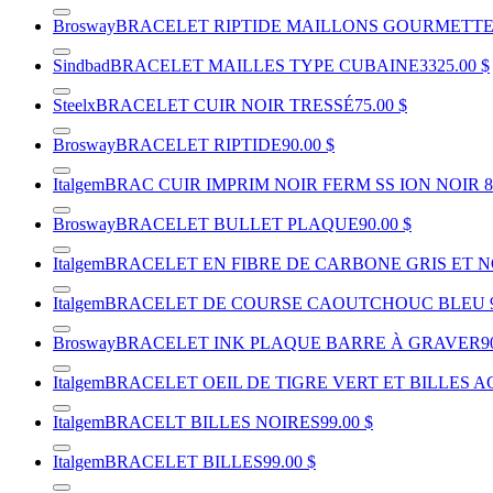
Brosway
BRACELET RIPTIDE MAILLONS GOURMETTE 
Sindbad
BRACELET MAILLES TYPE CUBAINE
3325.00 $
Steelx
BRACELET CUIR NOIR TRESSÉ
75.00 $
Brosway
BRACELET RIPTIDE
90.00 $
Italgem
BRAC CUIR IMPRIM NOIR FERM SS ION NOIR 8
Brosway
BRACELET BULLET PLAQUE
90.00 $
Italgem
BRACELET EN FIBRE DE CARBONE GRIS ET N
Italgem
BRACELET DE COURSE CAOUTCHOUC BLEU
Brosway
BRACELET INK PLAQUE BARRE À GRAVER
9
Italgem
BRACELET OEIL DE TIGRE VERT ET BILLES AC
Italgem
BRACELT BILLES NOIRES
99.00 $
Italgem
BRACELET BILLES
99.00 $