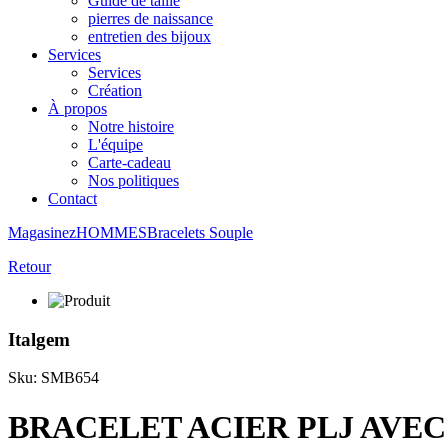
Guide de taille
pierres de naissance
entretien des bijoux
Services
Services
Création
À propos
Notre histoire
L'équipe
Carte-cadeau
Nos politiques
Contact
Magasinez
HOMMES
Bracelets
Souple
Retour
Italgem
Sku: SMB654
BRACELET ACIER PLJ AVEC