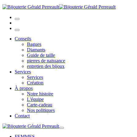
Conseils
Bagues
Diamants
Guide de taille
pierres de naissance
entretien des bijoux
Services
Services
Création
À propos
Notre histoire
L'équipe
Carte-cadeau
Nos politiques
Contact
FEMMES