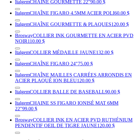
Italgem
CHAÎNE GOURMETTE 22"
90.00 $
Italgem
CHAÎNE FIGARO 4.5MM ACIER POLI
60.00 $
Italgem
CHAÎNE GOURMETTE & PLAQUES
120.00 $
Brosway
COLLIER INK GOURMETTE EN ACIER PVD
NOIR
110.00 $
Italgem
COLLIER MÉDAILLE JAUNE
132.00 $
Italgem
CHAÎNE FIGARO 24"
75.00 $
Italgem
CHAÎNE MAILLES CARRÉES ARRONDIS EN
ACIER PLAQUÉ ION BLEU
120.00 $
Italgem
COLLIER BALLE DE BASEBALL
90.00 $
Italgem
CHAINE SS FIGARO IONISÉ MAT 6MM
22"
99.00 $
Brosway
COLLIER INK EN ACIER PVD RUTHÉNIUM
PENDENTIF OEIL DE TIGRE JAUNE
120.00 $