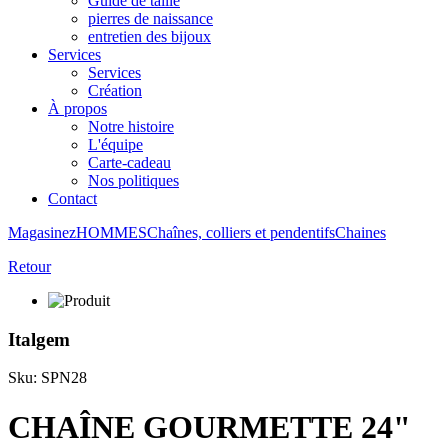
Guide de taille
pierres de naissance
entretien des bijoux
Services
Services
Création
À propos
Notre histoire
L'équipe
Carte-cadeau
Nos politiques
Contact
Magasinez
HOMMES
Chaînes, colliers et pendentifs
Chaines
Retour
Italgem
Sku: SPN28
CHAÎNE GOURMETTE 24"