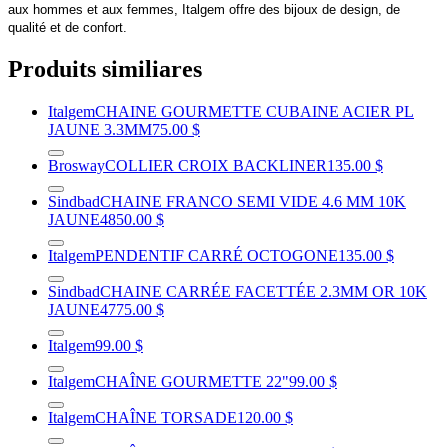
aux hommes et aux femmes, Italgem offre des bijoux de design, de
qualité et de confort.
Produits similiares
Italgem
CHAINE GOURMETTE CUBAINE ACIER PL
JAUNE 3.3MM
75.00 $
Brosway
COLLIER CROIX BACKLINER
135.00 $
Sindbad
CHAINE FRANCO SEMI VIDE 4.6 MM 10K
JAUNE
4850.00 $
Italgem
PENDENTIF CARRÉ OCTOGONE
135.00 $
Sindbad
CHAINE CARRÉE FACETTÉE 2.3MM OR 10K
JAUNE
4775.00 $
Italgem
99.00 $
Italgem
CHAÎNE GOURMETTE 22"
99.00 $
Italgem
CHAÎNE TORSADE
120.00 $