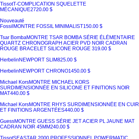
Tissot
T-COMPLICATION SQUELETTE
MÉCANIQUE
2720.00 $
Nouveauté
Fossil
MONTRE FOSSIL MINIMALIST
150.00 $
Tsar Bomba
MONTRE TSAR BOMBA SÉRIE ÉLÉMENTAIRE
QUARTZ CHRONOGRAPH ACIER PVD NOIR CADRAN
ROUGE BRACELET SILICONE ROUGE
319.00 $
Herbelin
NEWPORT SLIM
825.00 $
Herbelin
NEWPORT CHRONO
1450.00 $
Michael Kors
MONTRE MICHAEL KORS
SURDIMENSIONNÉE EN SILICONE ET FINITIONS NOIR
MAT
440.00 $
Michael Kors
MONTRE RHYS SURDIMENSIONNÉE EN CUIR
ET FINITIONS ARGENTÉES
440.00 $
Guess
MONTRE GUESS SÉRIE JET ACIER PL JAUNE MAT
CADRAN NOIR 45MM
240.00 $
Tissot
SEASTAR 2000 PROFESSIONNEL POWERMATIC