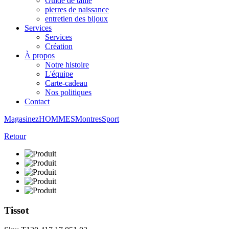
Guide de taille
pierres de naissance
entretien des bijoux
Services
Services
Création
À propos
Notre histoire
L'équipe
Carte-cadeau
Nos politiques
Contact
Magasinez
HOMMES
Montres
Sport
Retour
Tissot