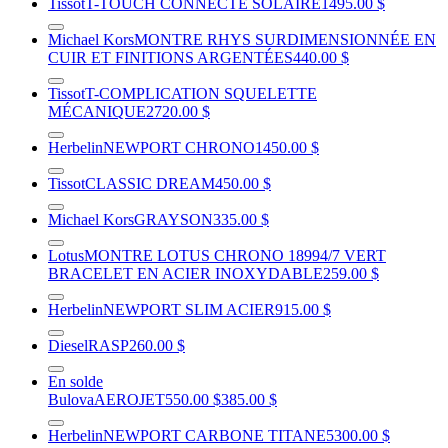
Tissot
T-TOUCH CONNECTE SOLAIRE
1495.00 $
Michael Kors
MONTRE RHYS SURDIMENSIONNÉE EN
CUIR ET FINITIONS ARGENTÉES
440.00 $
Tissot
T-COMPLICATION SQUELETTE
MÉCANIQUE
2720.00 $
Herbelin
NEWPORT CHRONO
1450.00 $
Tissot
CLASSIC DREAM
450.00 $
Michael Kors
GRAYSON
335.00 $
Lotus
MONTRE LOTUS CHRONO 18994/7 VERT
BRACELET EN ACIER INOXYDABLE
259.00 $
Herbelin
NEWPORT SLIM ACIER
915.00 $
Diesel
RASP
260.00 $
En solde
Bulova
AEROJET
550.00 $
385.00 $
Herbelin
NEWPORT CARBONE TITANE
5300.00 $