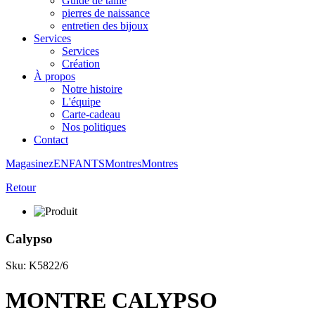
Guide de taille
pierres de naissance
entretien des bijoux
Services
Services
Création
À propos
Notre histoire
L'équipe
Carte-cadeau
Nos politiques
Contact
Magasinez
ENFANTS
Montres
Montres
Retour
Calypso
Sku: K5822/6
MONTRE CALYPSO