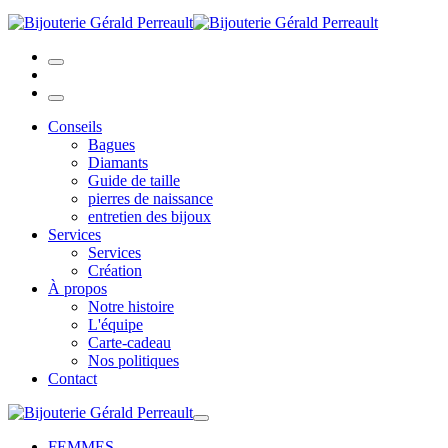
Conseils
Bagues
Diamants
Guide de taille
pierres de naissance
entretien des bijoux
Services
Services
Création
À propos
Notre histoire
L'équipe
Carte-cadeau
Nos politiques
Contact
FEMMES